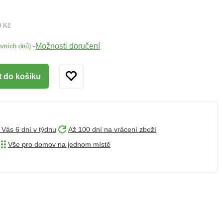
9 Kč
Možnosti doručení
-
ovních dnů)
t do košíku
 Vás 6 dní v týdnu
Až 100 dní na vrácení zboží
Vše pro domov na jednom místě