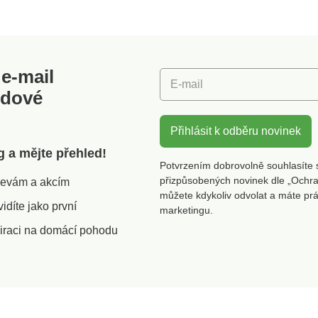
e-mail
E-mail
odové
Přihlásit k odběru novinek
g a mějte přehled!
Potvrzením dobrovolně souhlasíte 
přizpůsobených novinek dle „Ochra
slevám a akcím
můžete kdykoliv odvolat a máte pr
díte jako první
marketingu.
iraci na domácí pohodu