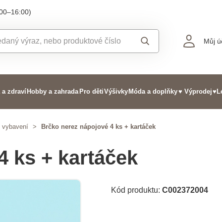
:00–16:00)
Můj ú
 a zdraví
Hobby a zahrada
Pro děti
Výšivky
Móda a doplňky
♥ Výprodej
♥L
y vybavení
>
Brčko nerez nápojové 4 ks + kartáček
4 ks + kartáček
Kód produktu:
C002372004