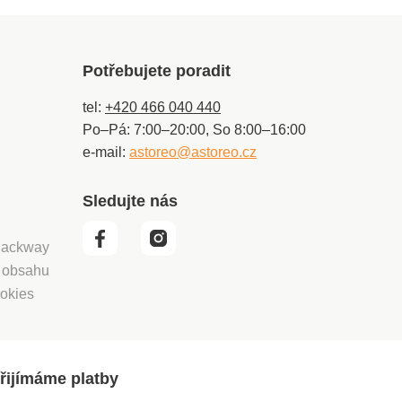
Potřebujete poradit
tel:
+420 466 040 440
Po–Pá: 7:00–20:00, So 8:00–16:00
e-mail:
astoreo@astoreo.cz
Sledujte nás
 Packway
í obsahu
okies
řijímáme platby