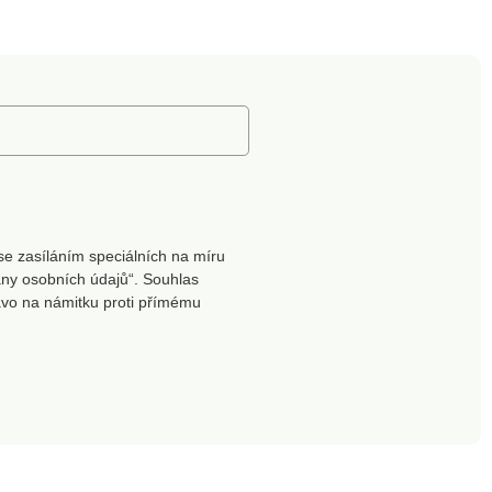
se zasíláním speciálních na míru
ny osobních údajů“. Souhlas
ávo na námitku proti přímému