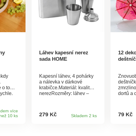
ny
Láhev kapesní nerez
12 deko
sada HOME
deštní
ikdy
Kapesní láhev, 4 pohárky
Znovuob
.
a nálevka v dárkové
deštníč
 o to
krabičce.Materiál: kvalitní
zmrzlin
ychle.
nerezRozměry: láhev –
dortů a 
pulace
objem 0,21 l, 9,5 x 2,5 x
chytkám.
12,5 cmpohárek – objem
x 7 cm.
0,03 l, průměr 3,5 cm,
adem více
279 Kč
79 Kč
než 10 ks
Skladem 2 ks
výška 4 cm.