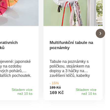
rativních
Multifunkční tabule na
čků
poznámky
jevené: japonské
Tabule na poznámky s
ky na ozdobu
poličkou, stojánkem na
ových pohárů,
dopisy a 3 háčky na
dalších pochoutek.
zavěšení klíčů, kabelky
atd. Nejlepší umístění je v
- 15%
blízkosti dveří, abyste při
199 Kč
odchodu z domu na nic
Skladem více
Skladem více
169 Kč
než 10 ks
než 10 ks
nezapomněli. Ideální na
klíče, poznámky apod.
Včetně stojánku na dopisy.
Se 3 křídami.