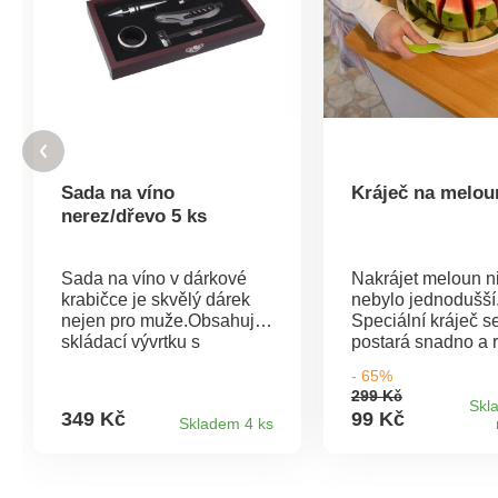
Sada na víno
Kráječ na melou
nerez/dřevo 5 ks
Sada na víno v dárkové
Nakrájet meloun n
krabičce je skvělý dárek
nebylo jednodušší
nejen pro muže.Obsahuje
Speciální kráječ se
skládací vývrtku s
postará snadno a r
nožíkem, zátku, kroužek
Jednoduchá mani
- 65%
na ubrousek, nálevku a
díky speciálním ú
299 Kč
teploměrMateriál: nerez,
Rozměry: 35 x 31 
Skl
349 Kč
99 Kč
Skladem 4 ks
dřevoRozměry: 23 x 13 x
4,5 cm