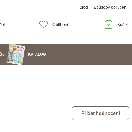
Blog
Způsoby doručení
čet
Oblíbené
Košík
KATALOG
éto
Přidat hodnocení