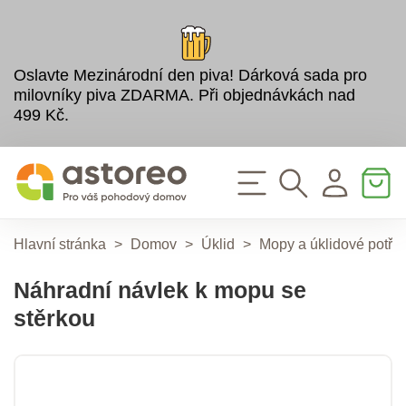
Oslavte Mezinárodní den piva! Dárková sada pro
milovníky piva ZDARMA. Při objednávkách nad
499 Kč.
Hlavní stránka
>
Domov
>
Úklid
>
Mopy a úklidové potře
Náhradní návlek k mopu se
stěrkou