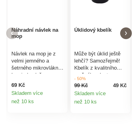
Náhradní návlek na
Úklidový kbelík
mop
Návlek na mop je z
Může být úklid ještě
velmi jemného a
lehčí? Samozřejmě!
šetrného mikrovlákna.
Kbelík z kvalitního
Lze jednoduše
pružného plastu s
- 50%
navléknout, sundat a
výlevkou usnadní váš
69 Kč
99 Kč
49 Kč
vyprat Připevňuje se k
úklid. Pro ještě lepší
Skladem více
Skladem více
mopu pomocí suchého
manipulaci je ve
Detail
Detail
než 10 ks
než 10 ks
zipu Ke všem typům
spodní části úchytka,
podlah je jemný a
kterou oceníte
produktu
produktu
velmi šetrný Materiál:
zejména při vylévání
mikrovlákno Rozměry:
obsahu Z odolného a
32 x 12 x 10 cm
pružného plastu