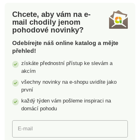
Rozměry: 360 x 350 x
280 mm Vyrobeno v
Chcete, aby vám na e-
Turecku
mail
chodily jenom
pohodové novinky?
Odebírejte náš online katalog a mějte
přehled!
získáte přednostní přístup ke slevám a
akcím
všechny novinky na e-shopu uvidíte jako
první
každý týden vám pošleme inspiraci na
domácí pohodu
E-mail