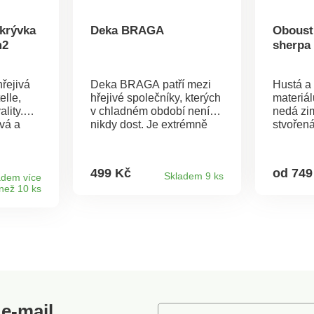
krývka
Deka BRAGA
Oboust
m2
sherpa 
řejivá
Deka BRAGA patří mezi
Hustá a 
elle,
hřejivé společníky, kterých
materiál
lity.
v chladném období není
nedá zim
vá a
nikdy dost. Je extrémně
stvořená
teplá a hebká na
večery. 
mem s
dotek.Materiál: trvanlivý a
praktick
Gramáž
odolný 100% polyester.
Zakonče
499 Kč
od 749
Skladem 9 ks
á ve
adem více
Gramáž: 235 g/m2.
Oboustr
než 10 ks
0 °C.
Rozměry: 210 x 160
°C. Ryc
cm.Teplá dekaHřejivá a
hebkáOdolný materiál
e-mail