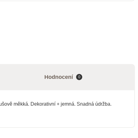
Hodnocení
0
aušově měkká. Dekorativní + jemná. Snadná údržba.