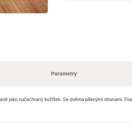
Parametry
traně jako načechraný kožíšek. Se dvěma pěknými stranami. Fl