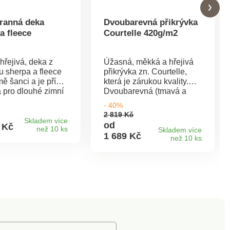
ranná deka
Dvoubarevná přikrývka
a fleece
Courtelle 420g/m2
hřejivá, deka z
Úžasná, měkká a hřejivá
u sherpa a fleece
přikrývka zn. Courtelle,
ě šanci a je přímo
která je zárukou kvality.
 pro dlouhé zimní
Dvoubarevná (tmavá a
Dekorativní a
světlá strana) s
- 40%
á, hebká na dotek.
polyamidovým lemem s
2 819 Kč
ní lemem.
dvojím prošitím. Gramáž
Skladem více
od
 Kč
než 10 ks
anná. Perte na 30
420 g/m2. Vyrobená ve
Skladem více
1 689 Kč
než 10 ks
hleschnoucí.
Francii. Perte na 40 °C.