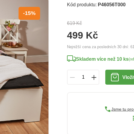
Kód produktu:
P46056T000
-15%
619 Kč
499 Kč
Nejnižší cena za posledních 30 dní:
6
Skladem více než 10 ks
(o
Vloži
Jsme tu pro