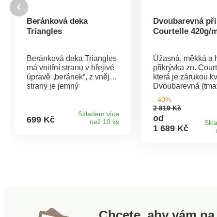
Beránková deka
Dvoubarevná při
Triangles
Courtelle 420g/
Beránková deka Triangles
Úžasná, měkká a h
má vnitřní stranu v hřejivé
přikrývka zn. Court
úpravě „beránek“, z vnější
která je zárukou kva
strany je jemný
Dvoubarevná (tma
mikroflanel. Stálobarevný
světlá strana) s
- 40%
materiál, který nevytváří
polyamidovým le
2 819 Kč
žmolky.Rozměry: 150 x
dvojím prošitím. 
Skladem více
od
699 Kč
než 10 ks
200 cm. Materiál: 100%
420 g/m2. Vyroben
Skl
1 689 Kč
polyester.Doporučená
Francii. Perte na 4
teplota praní 40 °C. Deka s
beránkemVnitřní strana
hřejivý beránekVnější
strana jemný
mikroflanelStálobarevný,
nežmolkující materiál
Chcete, aby vám na 