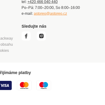
tel:
+420 466 040 440
Po–Pá: 7:00–20:00, So 8:00–16:00
e-mail:
astoreo@astoreo.cz
Sledujte nás
 Packway
í obsahu
okies
řijímáme platby