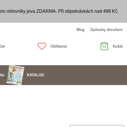
 pro milovníky piva ZDARMA. Při objednávkách nad 499 Kč.
Blog
Způsoby doručení
čet
Oblíbené
Košík
KATALOG
éto