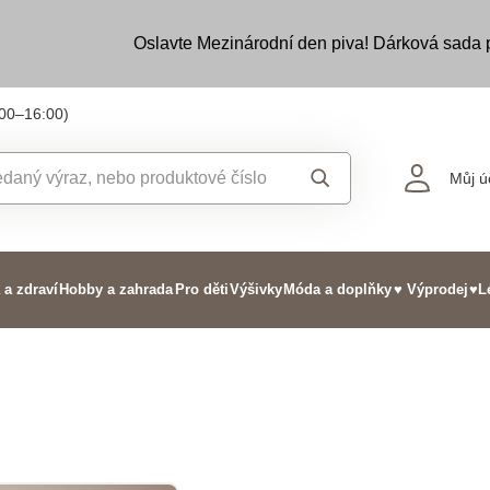
Oslavte Mezinárodní den piva! Dárková sada
:00–16:00)
Můj ú
 a zdraví
Hobby a zahrada
Pro děti
Výšivky
Móda a doplňky
♥ Výprodej
♥L