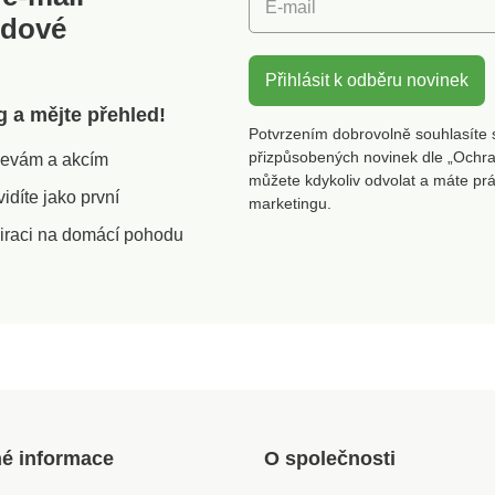
E-mail
odové
Přihlásit k odběru novinek
g a mějte přehled!
Potvrzením dobrovolně souhlasíte 
přizpůsobených novinek dle „Ochra
slevám a akcím
můžete kdykoliv odvolat a máte pr
díte jako první
marketingu.
iraci na domácí pohodu
né informace
O společnosti