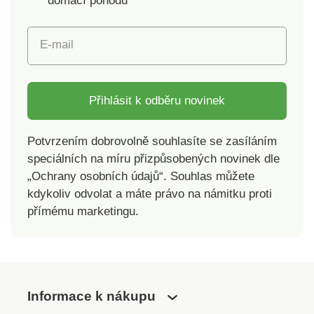
domácí pohodu
jako dárek. Gramáž:
480 g/m2, vrchní
E-mail
strana 280 g/m2,
beránek 200 g/m2.
Materiál: 100%
polyester
Přihlásit k odběru novinek
(mikroflanel).
Rozměry: 150 x 200
Potvrzením dobrovolně souhlasíte se zasíláním
cm. Doporučení: perte
speciálních na míru přizpůsobených novinek dle
na 40 °C v
„Ochrany osobních údajů“. Souhlas můžete
nepřeplněné pračce,
bez použití
kdykoliv odvolat a máte právo na námitku proti
rozjasňovačů, po
přímému marketingu.
vyprání ihned vyjměte
a vyvěste, nežehlí se.
Informace k nákupu