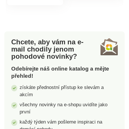
žmolky.Rozměry: 150
zajišťuje maximální
produktu
x 200 cm. Materiál:
komfort a dlouhou
100%
životnost. Snadno se
polyester.Doporučená
udržuje, rychle schne
teplota praní 40
a i po opakovaném
°C. Deka s
praní si zachovává
Chcete, aby vám na e-
beránkemVnitřní
svůj vzhled. Tato
mail
chodily jenom
strana hřejivý
mikroplyšová deka s
pohodové novinky?
beránekVnější strana
beránkem působí
jemný
velmi elegantně díky
Odebírejte náš online katalog a mějte
mikroflanelStálobarevný,
decentnímu vzoru
přehled!
nežmolkující materiál
bílých vloček.
Kombinuje
získáte přednostní přístup ke slevám a
jednoduchost, čistotu
akcím
a nadčasový zimní
styl, takže se hodí do
všechny novinky na e-shopu uvidíte jako
moderních i
první
klasických interiérů.
každý týden vám pošleme inspiraci na
Je ideální na zimu, k
odpočinku na gauči i