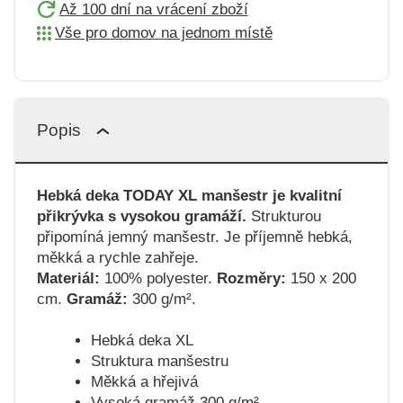
Až 100 dní na vrácení zboží
Vše pro domov na jednom místě
Popis
Hebká deka TODAY XL manšestr je kvalitní
přikrývka s vysokou gramáží.
Strukturou
připomíná jemný manšestr. Je příjemně hebká,
měkká a rychle zahřeje.
Materiál:
100% polyester.
Rozměry:
150 x 200
cm.
Gramáž:
300 g/m².
Hebká deka XL
Struktura manšestru
Měkká a hřejivá
Vysoká gramáž 300 g/m²