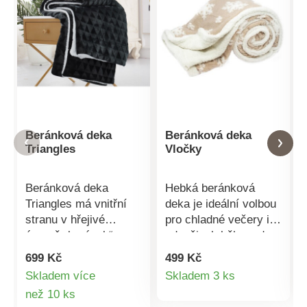
Beránková deka
Beránková deka
Triangles
Vločky
Beránková deka
Hebká beránková
Triangles má vnitřní
deka je ideální volbou
stranu v hřejivé
pro chladné večery i
úpravě „beránek“, z
odpočinek během dne.
vnější strany je jemný
Kombinace hebkého
699 Kč
499 Kč
mikroflanel.
mikroflanelu na lícní
Detail
Skladem více
Skladem 3 ks
Stálobarevný materiál,
straně a hřejivého
Detail
než 10 ks
produktu
který nevytváří
beránka na rubu