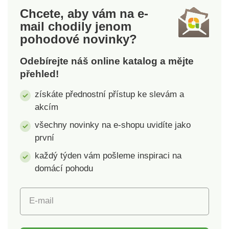
polštářky. Standard
Chcete, aby vám na e-
100 podle Oeko-Tex
mail
chodily jenom
(n° CQ 1216/1 IFTH).
pohodové novinky?
Tato známka označuje
textilní výrobky, které
Odebírejte náš online katalog a mějte
byly podrobeny
přehled!
laboratorním testům
na široké spektrum
získáte přednostní přístup ke slevám a
škodlivých látek a
akcím
výrobek je bezpečný
nad rámec platných
všechny novinky na e-shopu uvidíte jako
norem. Lze prát v
první
pračce, pro ochranu
každý týden vám pošleme inspiraci na
životního prostředí
doporučujeme sušit
domácí pohodu
volně na vzduchu.
E-mail