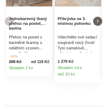
Jednobarevný tkaný
Přikrývka na 3-
přehoz na postel,
místnou pohovku
bavlna
Přehoz na postel z
Vdechněte své sedací
bavlněné tkaniny s
soupravě nový život!
reliéfním vzorem
Tyto sametově
vytvoří příjemnou
přikrývky s třpytivým
- 60%
atmosféru domova.
vzorem jí dodají
1 279 Kč
299 Kč
od 119 Kč
Přírodní materiál,
exkluzivní nádech.
Detail
Skladem více
Skladem 2 ks
efektní struktura
poškozená místa.
Detail
než 10 ks
produktu
tkaniny a tlumené
barevné tóny.
produktu
Zakončení lemem. Ve
stejném provedení si
můžete pořídit i
povlaky na malé