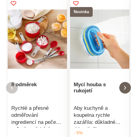
Novinka
8 odměrek
Mycí houba s
rukojetí
Rychlé a přesné
Aby kuchyně a
odměřování
koupelna rychle
ingrediencí na pečení,
zazářila: důkladné
vaření a míchání v
drhnutí díky
- 5%
šálcích, lžičkách a
dvouvrstvé houbě s