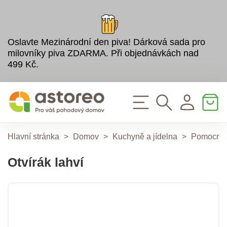
Oslavte Mezinárodní den piva! Dárková sada pro
milovníky piva ZDARMA. Při objednávkách nad
499 Kč.
Hlavní stránka
>
Domov
>
Kuchyně a jídelna
>
Pomocníc
Otvírák lahví