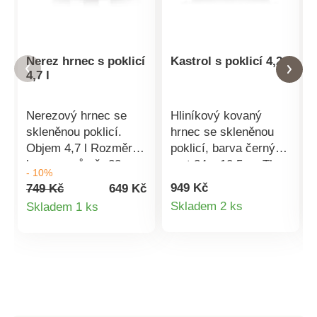
Nerez hrnec s poklicí
Kastrol s poklicí 4,2 l
4,7 l
Nerezový hrnec se
Hliníkový kovaný
skleněnou poklicí.
hrnec se skleněnou
Objem 4,7 l Rozměry
poklicí, barva černý
hrnce - průměr 22 cm,
mat.24 x 10,5 cmTl.
- 10%
výška 12,5 cm, Na
stěny 3,0
949 Kč
749 Kč
649 Kč
vnitřní straně hrnce
mmZnačkový
Detail
Detail
Skladem 2 ks
Skladem 1 ks
měrka objemu
nepřílnavý 3vrstvý
produktu
produktu
Sendwichové dno
povrch ILAG
Hrnec lze používat na
PREMIUMVnější
všechny typy varných
2vrstvý žáruvzdorný
desek vč. indukce
nástřikIndukční dno s
piktogramovým
laserovým