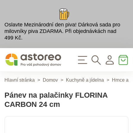
Oslavte Mezinárodní den piva! Dárková sada pro
milovníky piva ZDARMA. Při objednávkách nad
499 Kč.
Hlavní stránka
>
Domov
>
Kuchyně a jídelna
>
Hrnce a 
Pánev na palačinky FLORINA
CARBON 24 cm