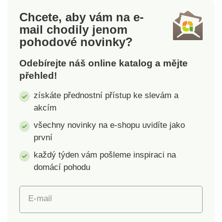
potiskemKnob a ucha
Chcete, aby vám na e-
se soft touch
mail
chodily jenom
povrchovou úpravou
pohodové novinky?
Odebírejte náš online katalog a mějte
přehled!
získáte přednostní přístup ke slevám a
akcím
všechny novinky na e-shopu uvidíte jako
první
každý týden vám pošleme inspiraci na
domácí pohodu
E-mail