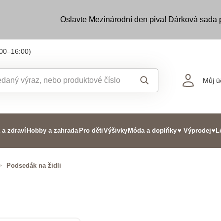
Oslavte Mezinárodní den piva! Dárková sada
:00–16:00)
Můj ú
 a zdraví
Hobby a zahrada
Pro děti
Výšivky
Móda a doplňky
♥ Výprodej
♥L
>
Podsedák na židli