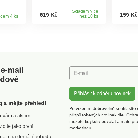
robustní a úžasně
domov. 
 na 30
pohodlné. Lze prát na 30
je navíc
Skladem více
619 Kč
159 Kč
adem 4 ks
než 10 ks
 s
°C. Velurový potah s
Pusťte t
tivý
motivem listů. Třpytivý
domů a u
ý s
potisk. Extra vysoký s
báječno
ášení.
úchopem pro přenášení.
Podsedá
ý i jako
Robustní + pohodlný i jako
100% po
.
polštář na podlahu.
vodoodp
pěnovou
k židli 
všitými 
e-mail
Doporuč
E-mail
Nevhodn
odové
sušení v
Rozměry
Pro dok
Přihlásit k odběru novinek
doplňků 
g a mějte přehled!
nabídce
Potvrzením dobrovolně souhlasíte 
kroužky 
přizpůsobených novinek dle „Ochra
slevám a akcím
barvách
můžete kdykoliv odvolat a máte pr
židliPa
díte jako první
marketingu.
ze 4 ba
připevně
iraci na domácí pohodu