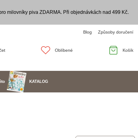
 pro milovníky piva ZDARMA. Při objednávkách nad 499 Kč.
Blog
Způsoby doručení
čet
Oblíbené
Košík
KATALOG
éto