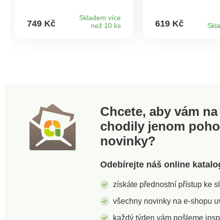
pohodlný a relaxační.
robustní a úžasně
Jednoduché upevnění
pohodlné. Lze prát
Skladem více
749 Kč
619 Kč
než 10 ks
Skl
pomocí popruhů. Lze prát
°C. Velurový potah
na 30 °C. Vhodný pro
motivem listů. Třpy
jakýkoli typ židle. Opora
potisk. Extra vysok
pro záda, paže a hýždě.
úchopem pro přen
Měkká polyfoliová výplň.
Robustní + pohodln
Univerzální použití.
polštář na podlahu
Chcete, aby vám na 
chodily jenom poh
novinky?
Odebírejte náš online katalo
získáte přednostní přístup ke 
všechny novinky na e-shopu uvi
každý týden vám pošleme insp