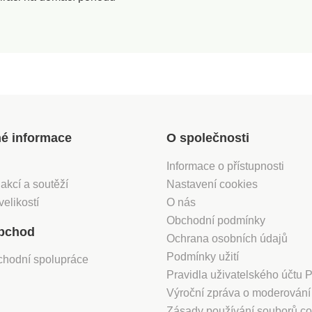
židliVo
úpravaD
praní
né informace
O společnosti
Informace o přístupnosti
 akcí a soutěží
Nastavení cookies
velikostí
O nás
Obchodní podmínky
bchod
Ochrana osobních údajů
Podmínky užití
chodní spolupráce
Pravidla uživatelského účtu
Výroční zpráva o moderován
Zásady používání souborů co