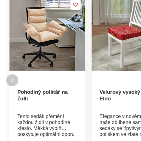
Pohodlný polštář na
Velurový vysoký
židli
Eldo
Tento sedák přemění
Elegance v novém 
každou židli v pohodlné
naše oblíbené sa
křeslo. Měkká výplň
sedáky se třpytivý
poskytuje optimální oporu
potiskem ve zlaté 
páteři i rukám. Úžasně
Elegantní, extra v