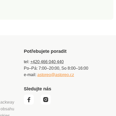
doodpudivá
oporučené ruční
Potřebujete poradit
tel:
+420 466 040 440
Po–Pá: 7:00–20:00, So 8:00–16:00
e-mail:
astoreo@astoreo.cz
Sledujte nás
 Packway
í obsahu
okies