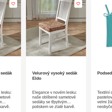
 sedák
Velurový vysoký sedák
Podsedá
Eldo
lesku:
Elegance v novém lesku:
Textilní
metové
naše oblíbené sametové
pastelo
m
sedáky se třpytivým
velmi ž
barvě.
potiskem ve zlaté barvě.
neobyče
ysoké,
Elegantní, extra vysoké,
zjemnit 