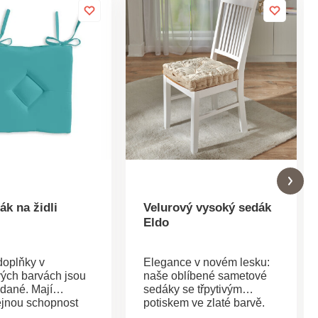
k na židli
Velurový vysoký sedák
Eldo
 doplňky v
Elegance v novém lesku:
vých barvách jsou
naše oblíbené sametové
ádané. Mají
sedáky se třpytivým
jnou schopnost
potiskem ve zlaté barvě.
a zútulnit každý
Elegantní, extra vysoké,