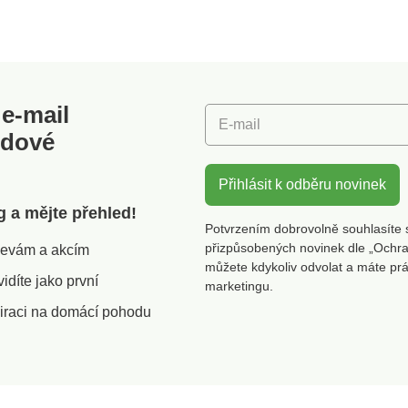
ateriál:
výběr ze 7 barev.Materiál:
stranác
změry:
100% polyesterRozměry:
plochým
na
40 x 40 cmPotah na
Zipové 
lní
zipLze prát i s výplní
lze stáh
Kolekce
100 pod
e-mail
CQ 1216
E-mail
známka o
odové
výrobky,
podrobe
testům 
Přihlásit k odběru novinek
škodlivý
g a mějte přehled!
je bezp
Potvrzením dobrovolně souhlasíte 
platnýc
přizpůsobených novinek dle „Ochra
slevám a akcím
můžete kdykoliv odvolat a máte pr
díte jako první
marketingu.
iraci na domácí pohodu