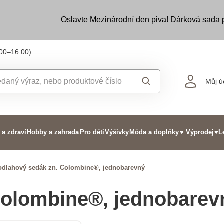
Oslavte Mezinárodní den piva! Dárková sada
:00–16:00)
Můj ú
 a zdraví
Hobby a zahrada
Pro děti
Výšivky
Móda a doplňky
♥ Výprodej
♥L
odlahový sedák zn. Colombine®, jednobarevný
Colombine®, jednobarev