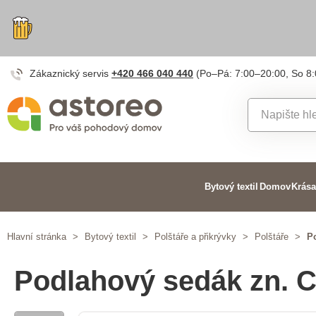
Zákaznický servis
+420 466 040 440
(Po–Pá: 7:00–20:00, So 8
Bytový textil
Domov
Krása
Hlavní stránka
>
Bytový textil
>
Polštáře a přikrývky
>
Polštáře
>
P
Podlahový sedák zn. 