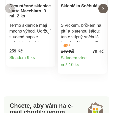
Dvoustěnné sklenice
Sklenička Sněhulák
Latte Macchiato, 350
ml, 2 ks
Termo sklenice mají
S víčkem, brčkem na
mnoho výhod. Udržují
pití a pletenou šálou:
studené nápoje
tento vtipný sněhulák
chladné a horké
je skleničkou na pití.
- 45%
nápoje déle horké.
Naservírujte si
259 Kč
149 Kč
79 Kč
Dvoustěnné sklenice
pomerančový džus a
Detail
Skladem 9 ks
Skladem více
z borosilikátového
jiné dobroty, budou z
Detail
než 10 ks
produktu
skla jsou zvenku
ní chutnat obzvlášť
chladné, a tak si
dobře - nejen v zimě!
produktu
můžete svůj oblíbený
nápoj vychutnávat bez
toho, aby vás pálily
prsty. Vhodné do
myčky nádobí, ale pro
Chcete, aby vám na e-
dlouhotrvající
mail
chodily jenom
zachování lesku