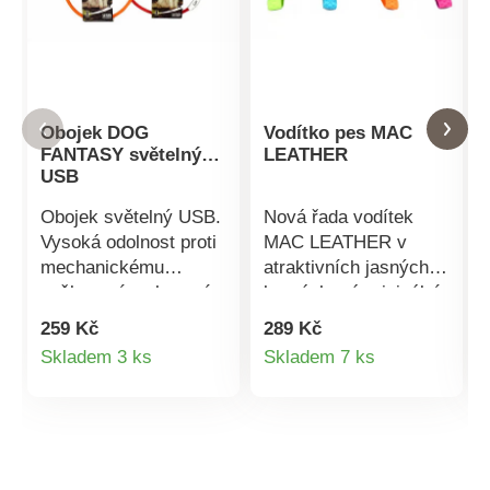
Obojek DOG
Vodítko pes MAC
FANTASY světelný
LEATHER
USB
Obojek světelný USB.
Nová řada vodítek
Vysoká odolnost proti
MAC LEATHER v
mechanickému
atraktivních jasných
poškození a zlomení.
barvách má originální
Nepotřebujete žádné
a elegantní design, je
259 Kč
289 Kč
baterie, silikonový
vyrobena z kůže a
Detail
Detail
Skladem 3 ks
Skladem 7 ks
obojek jednoduše
podšita textilním
produktu
produktu
nabijete
materiálem. Zapínání
prostřednictvím USB
na karabinu. Vhodná
portu. Viditelnost až
pro všechny typy
500 m. Rozměr: 45
plemen.