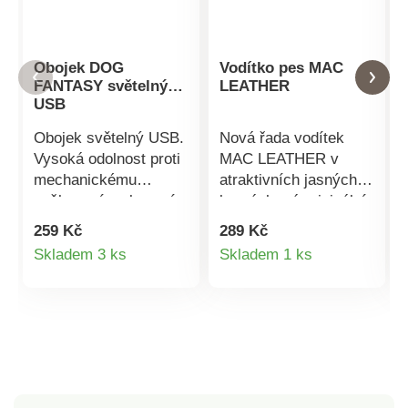
Obojek DOG
Vodítko pes MAC
FANTASY světelný
LEATHER
USB
Obojek světelný USB.
Nová řada vodítek
Vysoká odolnost proti
MAC LEATHER v
mechanickému
atraktivních jasných
poškození a zlomení.
barvách má originální
Nepotřebujete žádné
a elegantní design, je
259 Kč
289 Kč
baterie, silikonový
vyrobena z kůže a
Detail
Detail
Skladem 3 ks
Skladem 1 ks
obojek jednoduše
podšita textilním
produktu
produktu
nabijete
materiálem. Zapínání
prostřednictvím USB
na karabinu. Vhodná
portu. Viditelnost až
pro všechny typy
500 m. Rozměr: 45
plemen.
cm.