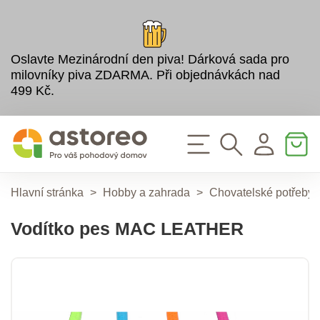
Oslavte Mezinárodní den piva! Dárková sada pro
milovníky piva ZDARMA. Při objednávkách nad
499 Kč.
Hlavní stránka
>
Hobby a zahrada
>
Chovatelské potřeby
Vodítko pes MAC LEATHER