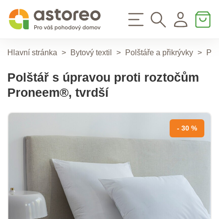
Hlavní stránka
>
Bytový textil
>
Polštáře a přikrývky
>
Pol
Polštář s úpravou proti roztočům
Proneem®, tvrdší
- 30 %