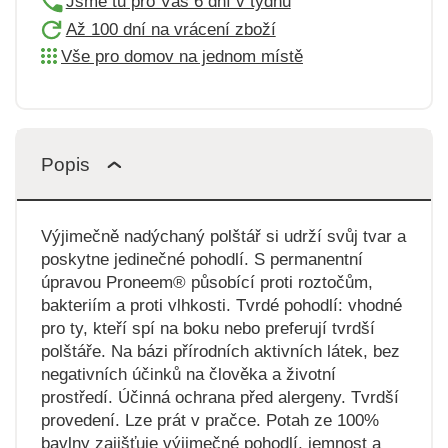
Jsme tu pro Vás 6 dní v týdnu
Až 100 dní na vrácení zboží
Vše pro domov na jednom místě
Popis
Výjimečně nadýchaný polštář si udrží svůj tvar a
poskytne jedinečné pohodlí. S permanentní
úpravou Proneem® působící proti roztočům,
bakteriím a proti vlhkosti. Tvrdé pohodlí: vhodné
pro ty, kteří spí na boku nebo preferují tvrdší
polštáře. Na bázi přírodních aktivních látek, bez
negativních účinků na člověka a životní
prostředí. Účinná ochrana před alergeny. Tvrdší
provedení. Lze prát v pračce. Potah ze 100%
bavlny zajišťuje výjimečné pohodlí, jemnost a