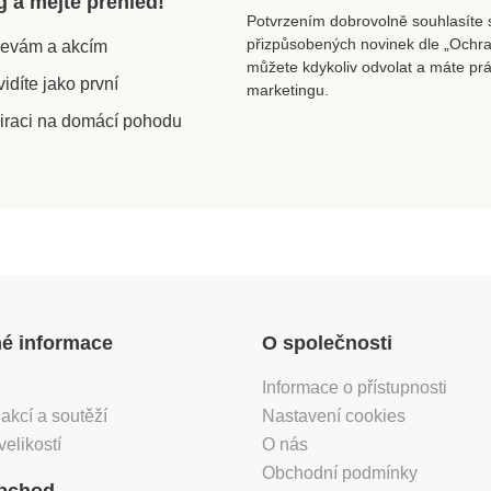
g a mějte přehled!
elastan. Balení obsahuje 1
Potvrzením dobrovolně souhlasíte 
 Potah
ks potahu na křeslo a 1 ks
přizpůsobených novinek dle „Ochra
slevám a akcím
potahu na podsedák.
můžete kdykoliv odvolat a máte pr
íjemný
Válečky k zafixování
díte jako první
ed
potahu nejsou nutné, je
marketingu.
však možné je dokoupit.
iraci na domácí pohodu
e
Potah na křeslo a
podsedák Vysoce
á
elastický Jemná struktura
ro
tkaniny Snadno
5 - 210
přizpůsobivý Ideální pro
ušáky od společnosti IKEA
Návod k
Praní na 30 °C Návod k
alení
použití součástí balení
né informace
O společnosti
Informace o přístupnosti
 akcí a soutěží
Nastavení cookies
velikostí
O nás
Obchodní podmínky
bchod