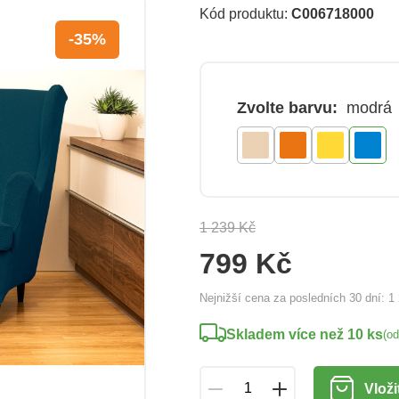
Kód produktu:
C006718000
-35%
Zvolte barvu:
modrá
1 239 Kč
799 Kč
Nejnižší cena za posledních 30 dní:
1
Skladem více než 10 ks
(o
Vloži