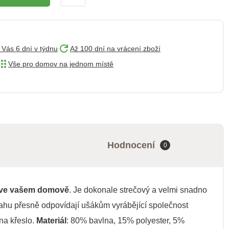
 Vás 6 dní v týdnu
Až 100 dní na vrácení zboží
Vše pro domov na jednom místě
Hodnocení
0
u ve vašem domově
. Je dokonale strečový a velmi snadno
ahu přesně odpovídají ušákům vyrábějící společnost
na křeslo.
Materiál
: 80% bavlna, 15% polyester, 5%