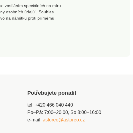
je bezpečný nad rámec
se zasíláním speciálních na míru
platných norem. Vyrobeno
ny osobních údajů“. Souhlas
v Itálii.
ávo na námitku proti přímému
Potřebujete poradit
tel:
+420 466 040 440
Po–Pá: 7:00–20:00, So 8:00–16:00
e-mail:
astoreo@astoreo.cz