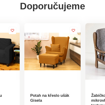
Doporučujeme
u
Potah na křeslo ušák
Žabičk
Gisela
mikrov