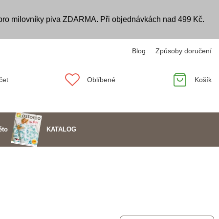
 pro milovníky piva ZDARMA. Při objednávkách nad 499 Kč.
Blog
Způsoby doručení
čet
Oblíbené
Košík
KATALOG
éto