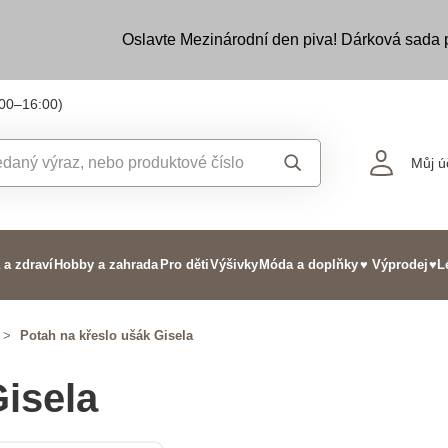
Oslavte Mezinárodní den piva! Dárková sada
:00–16:00)
Můj ú
 a zdraví
Hobby a zahrada
Pro děti
Výšivky
Móda a doplňky
♥ Výprodej
♥L
>
Potah na křeslo ušák Gisela
Gisela