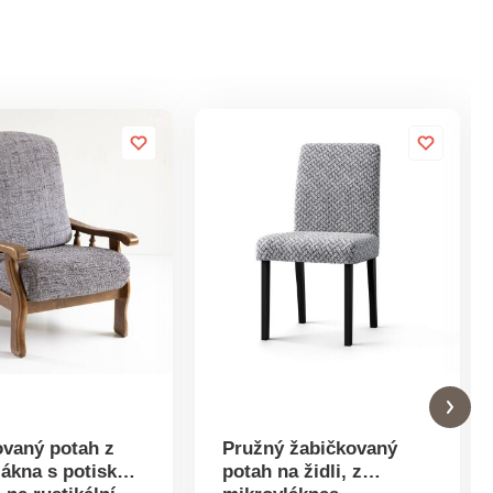
ovaný potah z
Pružný žabičkovaný
lákna s potiskem
potah na židli, z