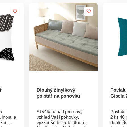
ř
Dlouhý žinylkový
Povlak 
polštář na pohovku
Gisela 
h
Skvělý nápad pro nový
Povlak n
lnost, a
vzhled Vaší pohovky,
2 ks 40 
ážou
vyzkoušejte tento dlouhý
doplněk