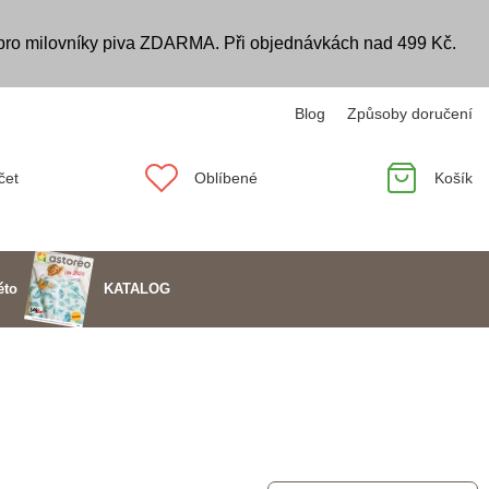
 pro milovníky piva ZDARMA. Při objednávkách nad 499 Kč.
Blog
Způsoby doručení
čet
Oblíbené
Košík
KATALOG
éto