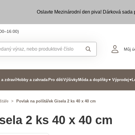
Oslavte Mezinárodní den piva! Dárková sada
:00–16:00)
Můj ú
 a zdraví
Hobby a zahrada
Pro děti
Výšivky
Móda a doplňky
♥ Výprodej
♥L
štáře
>
Povlak na polštářek Gisela 2 ks 40 x 40 cm
sela 2 ks 40 x 40 cm