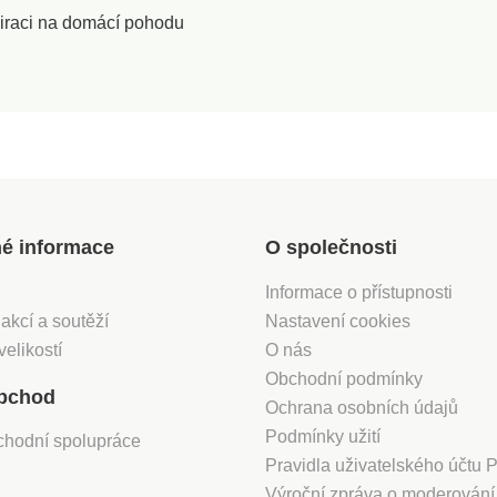
iraci na domácí pohodu
né informace
O společnosti
Informace o přístupnosti
 akcí a soutěží
Nastavení cookies
velikostí
O nás
Obchodní podmínky
bchod
Ochrana osobních údajů
Podmínky užití
chodní spolupráce
Pravidla uživatelského účtu
Výroční zpráva o moderován