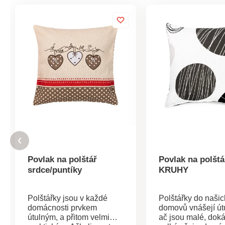
Povlak na polštář
Povlak na polštá
srdce/puntíky
KRUHY
Polštářky jsou v každé
Polštářky do našic
domácnosti prvkem
domovů vnášejí útu
útulným, a přitom velmi
ač jsou malé, dok