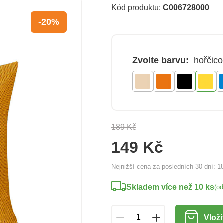
Kód produktu:
C006728000
-20%
Zvolte barvu:
hořčic
189 Kč
149 Kč
Nejnižší cena za posledních 30 dní:
1
Skladem více než 10 ks
(o
Vloži