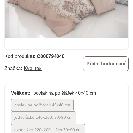
Kód produktu:
C000794040
Přidat hodnocení
Značka:
Kvalitex
Velikost:
povlak na polštářek 40x40 cm
povlak na polštářek 40x40 cm
jednolůžko 140x200, 70x90 cm
dvoulůžko 220x200 + 2ks 70x90 cm