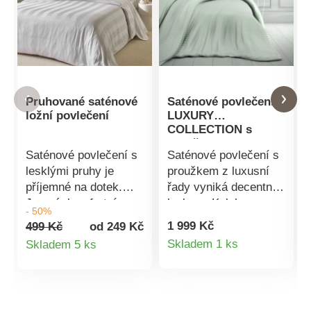
Pruhované saténové
Saténové povlečení
ložní povlečení
LUXURY
COLLECTION s
proužkem
Saténové povlečení s
Saténové povlečení s
lesklými pruhy je
proužkem z luxusní
příjemné na dotek.
řady vyniká decentním
Jemné, komfortní a
leskem. Kolekce
- 50%
hřejivé, navíc v
saténového povlečení
1 999 Kč
499 Kč
od 249 Kč
dekorativním vzhledu.
působí velmi luxusně
Detail
Detail
Skladem 1 ks
Skladem 5 ks
Z materiálu vybraného
a vyznačuje se
produktu
produktu
pro svou jemnost,
vodorovnými proužky
lesk, pružnost a
šitovými 1 cm, které
odolnost. Pevná a
jsou vytvořené