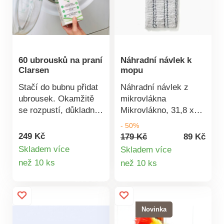
500 vibrací za minutu.
Ruční nebo s rukojetí
o délce 98 cm.
Součástí balení jsou 3
návleky. Bezdrátový a
60 ubrousků na praní
Náhradní návlek k
dobíjecí. Bergström.
Clarsen
mopu
Stačí do bubnu přidat
Náhradní návlek z
ubrousek. Okamžitě
mikrovlákna
se rozpustí, důkladně
Mikrovlákno, 31,8 x
vyčistí a ochrání Vaše
12,5 cm. Mikrovlákno.
- 50%
prádlo před
Absorpční + bez
249 Kč
179 Kč
89 Kč
zabarvením a
žmolků.
Skladem více
Skladem více
zašednutím. Chráníte
Detail
Detail
než 10 ks
než 10 ks
tak životní prostředí,
produktu
produktu
šetříte peníze,
skladovací prostor i
starosti s taháním
Novinka
těžkých krabic s