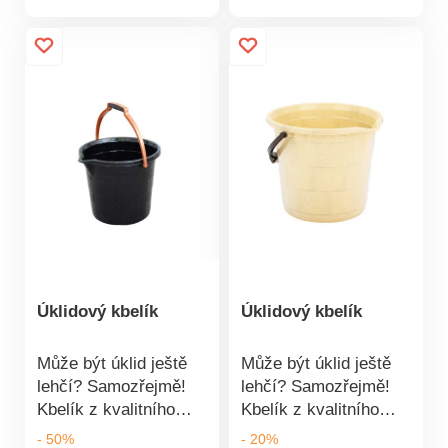
produktu
produktu
kterou oceníte
podlah je jemný a
zejména při vylévání
velmi šetrný Materiál:
obsahu Z odolného a
mikrovlákno Rozměry:
pružného plastu
32 x 12 x 10 cm
Rozměry: 360 x 350 x
280 mm Vyrobeno v
Turecku
Úklidový kbelík
Úklidový kbelík
Může být úklid ještě
Může být úklid ještě
lehčí? Samozřejmě!
lehčí? Samozřejmě!
Kbelík z kvalitního
Kbelík z kvalitního
pružného plastu s
pružného plastu s
- 50%
- 20%