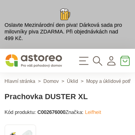
Oslavte Mezinárodní den piva! Dárková sada pro
milovníky piva ZDARMA. Při objednávkách nad
499 Kč.
Hlavní stránka
>
Domov
>
Úklid
>
Mopy a úklidové potře
Prachovka DUSTER XL
Kód produktu:
C002676000
Značka:
Leifheit