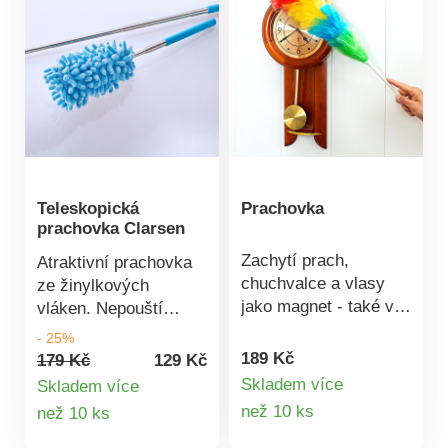
pracím prostředkem.
Teleskopická
Prachovka
prachovka Clarsen
Zachytí prach,
Atraktivní prachovka
chuchvalce a vlasy
ze žinylkových
jako magnet - také v
vláken. Nepouští
těžko přístupných
vlákna + antistatická.
- 25%
koutech.
Pevně zachytí prach.
189 Kč
179 Kč
129 Kč
Výsuvná pro úklid na
Skladem více
Skladem více
Detail
vysokých skříňkách +
Detail
než 10 ks
než 10 ks
rozích. Vejde se do
produktu
produktu
každého rohu a