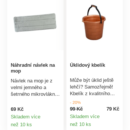
Náhradní návlek na
Úklidový kbelík
mop
Může být úklid ještě
Návlek na mop je z
lehčí? Samozřejmě!
velmi jemného a
Kbelík z kvalitního
šetrného mikrovlákna.
pružného plastu s
Lze jednoduše
- 20%
výlevkou usnadní váš
navléknout, sundat a
99 Kč
79 Kč
69 Kč
úklid. Pro ještě lepší
vyprat Připevňuje se k
Skladem více
Skladem více
manipulaci je ve
mopu pomocí suchého
Detail
Detail
než 10 ks
než 10 ks
spodní části úchytka,
zipu Ke všem typům