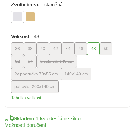
Zvolte barvu:
slaměná
Velikost:
48
36
38
40
42
44
46
48
50
52
54
křeslo 60x140 cm
2x područka 70x55 cm
140x140 cm
pohovka 200x140 cm
Tabulka velikostí
Skladem 1 ks
(odesíláme zítra)
Možnosti doručení