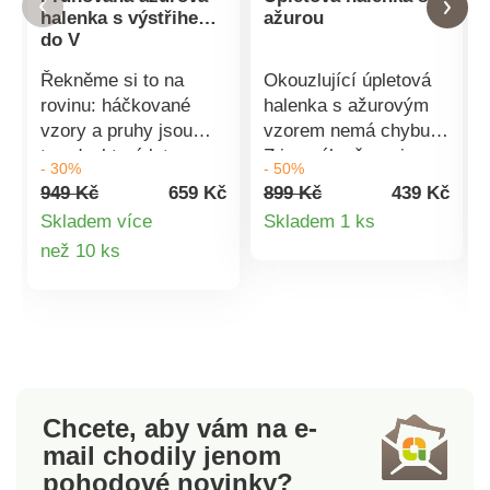
halenka s výstřihem
ažurou
do V
Řekněme si to na
Okouzlující úpletová
rovinu: háčkované
halenka s ažurovým
vzory a pruhy jsou
vzorem nemá chybu!
trendy, které letos v
Z jemného žerzeje.
- 30%
- 50%
létě musíte sledovat!
Vpředu ažurový vzor.
949 Kč
659 Kč
899 Kč
439 Kč
Ažurová halenka
Rovný střih, lodičkový
Detail
Skladem více
Skladem 1 ks
inspirovaná hippie
výstřih. Krátké rukávy.
Detail
než 10 ks
produktu
stylem Vás zahrne
Žebrované zakončení.
barvami a radostí.
Rovný dolní lem pro
produktu
Volný moderní střih.
halenkový look. Lze
Výstřih do V. Krátké
prát v pračce.
rukávy, spadlá
ramena. Vlnkované,
kontrastní zakončení.
Chcete, aby vám na e-
Ažurový vzor.
mail
chodily jenom
Halenkový dolní lem.
pohodové novinky?
Lze prát v pračce.