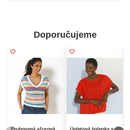
Doporučujeme
Pruhovaná ažurová
Úpletová halenka s