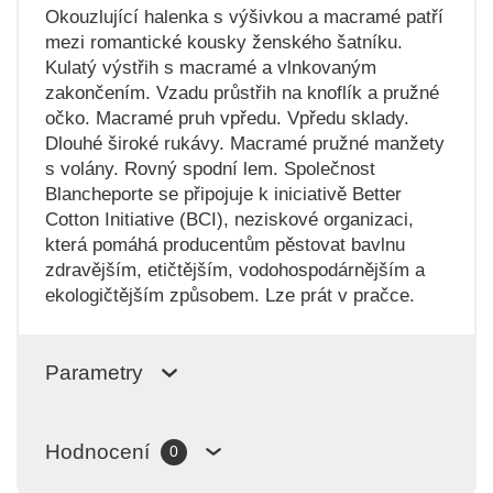
Okouzlující halenka s výšivkou a macramé patří
mezi romantické kousky ženského šatníku.
Kulatý výstřih s macramé a vlnkovaným
zakončením. Vzadu průstřih na knoflík a pružné
očko. Macramé pruh vpředu. Vpředu sklady.
Dlouhé široké rukávy. Macramé pružné manžety
s volány. Rovný spodní lem. Společnost
Blancheporte se připojuje k iniciativě Better
Cotton Initiative (BCI), neziskové organizaci,
která pomáhá producentům pěstovat bavlnu
zdravějším, etičtějším, vodohospodárnějším a
ekologičtějším způsobem. Lze prát v pračce.
Parametry
Hodnocení
0