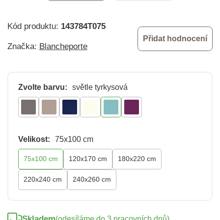
Kód produktu:
143784T075
Přidat hodnocení
Značka:
Blancheporte
Zvolte barvu:
světle tyrkysová
Velikost:
75x100 cm
75x100 cm
120x170 cm
180x220 cm
220x240 cm
240x260 cm
Skladem
(odesíláme do 3 pracovních dnů)