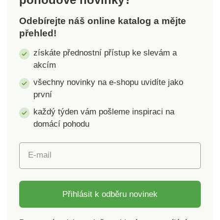
jemný
Odebírejte náš online katalog a mějte
mikroflanelStálobarevný,
přehled!
nežmolkující materiál
získáte přednostní přístup ke slevám a
akcím
všechny novinky na e-shopu uvidíte jako
první
každý týden vám pošleme inspiraci na
domácí pohodu
E-mail
Přihlásit k odběru novinek