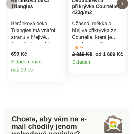
Beránková deka
Dvoubarevná
Triangles
přikrývka Courtelle
420g/m2
Beránková deka
Úžasná, měkká a
Triangles má vnitřní
hřejivá přikrývka zn.
stranu v hřejivé
Courtelle, která je
úpravě „beránek“, z
zárukou kvality.
- 40%
vnější strany je jemný
Dvoubarevná (tmavá a
699 Kč
2 819 Kč
od 1 689 Kč
mikroflanel.
světlá strana) s
Detail
Skladem více
Skladem
Stálobarevný materiál,
polyamidovým lemem
Detail
než 10 ks
produktu
který nevytváří
s dvojím prošitím.
žmolky.Rozměry: 150
Gramáž 420 g/m2.
produktu
x 200 cm. Materiál:
Vyrobená ve Francii.
100%
Perte na 40 °C.
polyester.Doporučená
teplota praní 40
°C. Deka s
Chcete, aby vám na e-
beránkemVnitřní
mail
chodily jenom
strana hřejivý
pohodové novinky?
beránekVnější strana