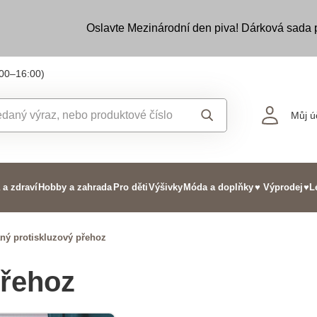
Oslavte Mezinárodní den piva! Dárková sada
:00–16:00)
Můj ú
 a zdraví
Hobby a zahrada
Pro děti
Výšivky
Móda a doplňky
♥ Výprodej
♥L
ný protiskluzový přehoz
přehoz