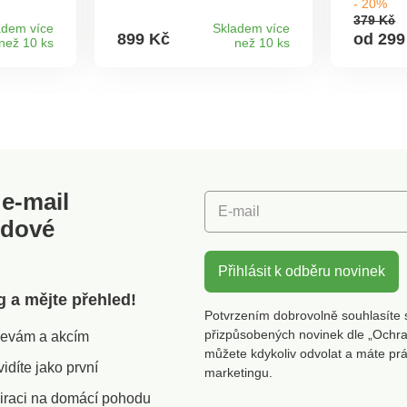
- 20%
íváním
chrání čalounění před
odlišným
379 Kč
é a
skvrnami a odřením.
variaci
adem více
Skladem více
899 Kč
od 299
než 10 ks
než 10 ks
ální pro
Příjemný plyšový úplet.
komfortn
avu,
Kvalitní hebký fleece.
s potisk
dle,
Protiskluzový. Chrání proti
jednobar
td.
skvrnám + oděru.
udrží vý
ami +
Jednoduchá údržba.
Zakonče
alounění
Jednoduchá údržba. Eldo.
na 30 °
rvy.
e-mail
E-mail
odové
Přihlásit k odběru novinek
g a mějte přehled!
Potvrzením dobrovolně souhlasíte 
přizpůsobených novinek dle „Ochra
slevám a akcím
můžete kdykoliv odvolat a máte pr
díte jako první
marketingu.
iraci na domácí pohodu