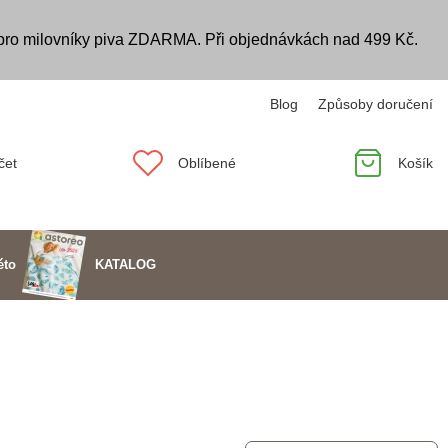
 pro milovníky piva ZDARMA. Při objednávkách nad 499 Kč.
Blog
Způsoby doručení
čet
Oblíbené
Košík
KATALOG
éto