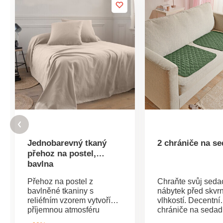
Jednobarevný tkaný
2 chrániče na se
přehoz na postel,
bavlna
Přehoz na postel z
Chraňte svůj seda
bavlněné tkaniny s
nábytek před skvr
reliéfním vzorem vytvoří
vlhkostí. Decentní
příjemnou atmosféru
chrániče na sedad
domova. Přírodní materiál,
polstrovaným