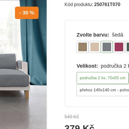
Kód produktu:
250761T070
- 30 %
Zvolte barvu:
šedá
Velikost:
područka 2 
područka 2 ks, 70x55 cm
přehoz 140x140 cm - poh
549 Kč
379 Kč