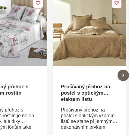
aný přehoz s
Prošívaný přehoz na
m rostlin
postel s optickým
efektem listů
ný přehoz s
Prošívaný přehoz na
 rostlin je nejen
postel s optickým vzorem
ý, ale díky
listů se stane příjemným
vým tónům také
dekorativním prvkem
vní. Se 2
každé ložnice! Laserové