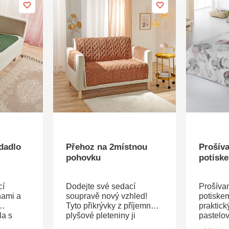
dadlo
Přehoz na 2místnou
Prošív
pohovku
potiske
cí
Dodejte své sedací
Prošíva
nami a
soupravě nový vzhled!
potiskem
Tyto přikrývky z příjemné
praktick
la s
plyšové pleteniny ji
pastelo
opravdu zútulní. Zároveň
dekorati