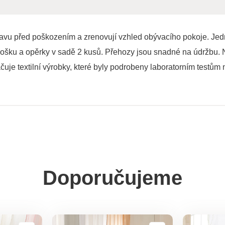
pravu před poškozením a zrenovují vzhled obývacího pokoje. Je
nošku a opěrky v sadě 2 kusů. Přehozy jsou snadné na údržbu
je textilní výrobky, které byly podrobeny laboratorním testům n
Doporučujeme