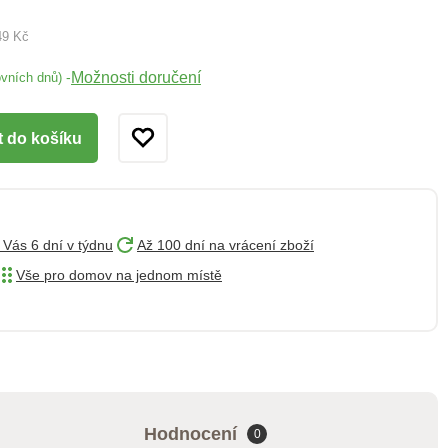
49 Kč
Možnosti doručení
-
ovních dnů)
t do košíku
 Vás 6 dní v týdnu
Až 100 dní na vrácení zboží
Vše pro domov na jednom místě
Hodnocení
0