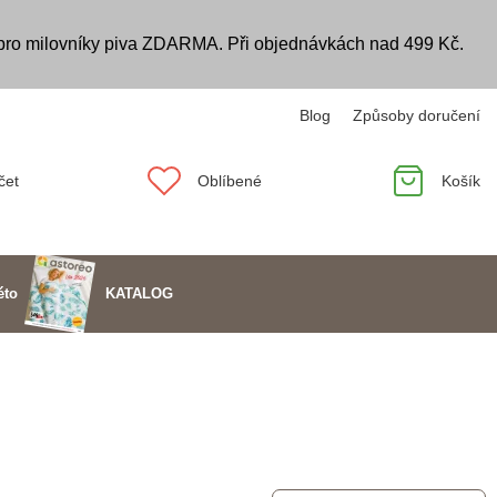
 pro milovníky piva ZDARMA. Při objednávkách nad 499 Kč.
Blog
Způsoby doručení
čet
Oblíbené
Košík
KATALOG
éto