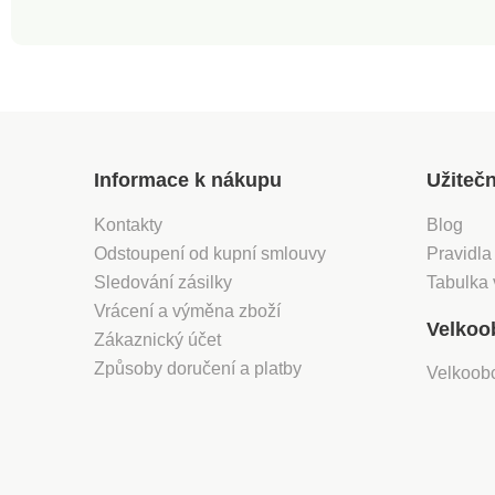
použitelnáSnadno
vyměnitelný štít
Informace k nákupu
Užiteč
Kontakty
Blog
Odstoupení od kupní smlouvy
Pravidla
Sledování zásilky
Tabulka 
Vrácení a výměna zboží
Velkoo
Zákaznický účet
Způsoby doručení a platby
Velkoob