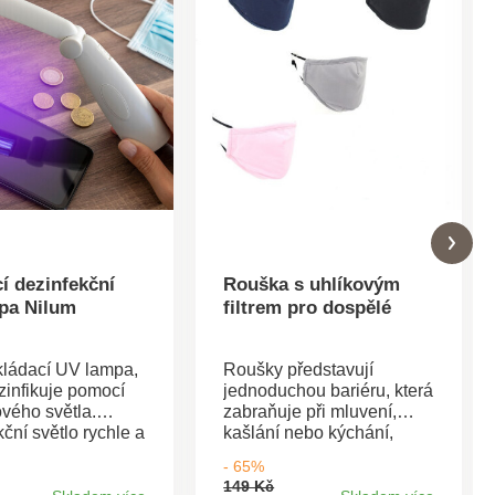
í dezinfekční
Rouška s uhlíkovým
pa Nilum
filtrem pro dospělé
kládací UV lampa,
Roušky představují
zinfikuje pomocí
jednoduchou bariéru, která
lového světla.
zabraňuje při mluvení,
ční světlo rychle a
kašlání nebo kýchání,
ě likviduje 99,9%
šíření kapének na lidi
- 65%
terií, bacilů a
kolem nás. Rouška s
149 Kč