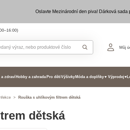
Oslavte Mezinárodní den piva! Dárková sada
:00–16:00)
Můj ú
 a zdraví
Hobby a zahrada
Pro děti
Výšivky
Móda a doplňky
♥ Výprodej
♥L
nfekce
>
Rouška s uhlíkovým filtrem dětská
ltrem dětská