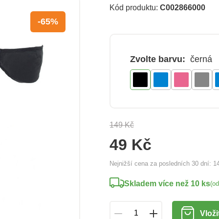
Kód produktu:
C002866000
-65%
Zvolte barvu:
černá
149 Kč
49 Kč
Nejnižší cena za posledních 30 dní:
1
Skladem více než 10 ks
(o
Vloži