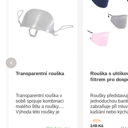
Transparentní rouška
Rouška s uhlík
filtrem pro dosp
Transparentní rouška v
Roušky představuj
sobě spojuje kombinaci
jednoduchou bariér
malého štítu a roušky.
zabraňuje při mluv
Výhoda této roušky je
kašlání nebo kýchá
právě její transparentní
šíření kapének na l
- 65%
provedení, díky kterému
kolem nás. Roušk
149 Kč