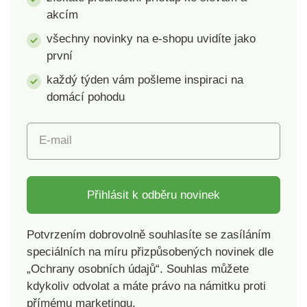
jedné barvy. 100%
jedné barvy.100%
akcím
bavlna v gramáži 500
bavlna v gramáži 500
g/m² Certifikát
g/m²Certifikát
všechny novinky na e-shopu uvidíte jako
zdravotně
zdravotně
první
nezávadného
nezávadného
každý týden vám pošleme inspiraci na
materiálu OEKO-TEX
materiálu OEKO-TEX
Standard 100.
Standard 100.
domácí pohodu
E-mail
Přihlásit k odběru novinek
Potvrzením dobrovolně souhlasíte se zasíláním
speciálních na míru přizpůsobených novinek dle
„Ochrany osobních údajů“. Souhlas můžete
kdykoliv odvolat a máte právo na námitku proti
přímému marketingu.