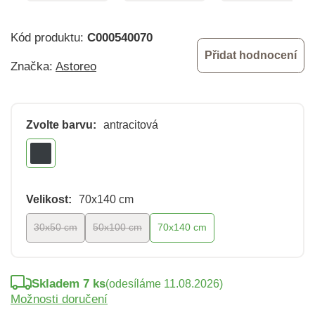
Kód produktu:
C000540070
Přidat hodnocení
Značka:
Astoreo
Zvolte barvu:
antracitová
Velikost:
70x140 cm
30x50 cm
50x100 cm
70x140 cm
Skladem 7 ks
(odesíláme 11.08.2026)
Možnosti doručení