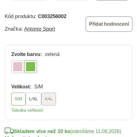
Kód produktu:
C003256002
Přidat hodnocení
Značka:
Antonio Sport
Zvolte barvu:
zelená
Velikost:
S/M
S/M
L/XL
XXL
Tabulka velikostí
Skladem více než 10 ks
(odesíláme 11.08.2026)