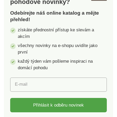
pohodové novinky?
pachům z vlhkosti.
správnou pohyblivost
Materiál:mikrovlákno –
prstů a poskytuje
Odebírejte náš online katalog a mějte
85% polyester, 15%
chodidlům přirozenou
přehled!
polyamid. Rozměry:
volnost.Materiál:80 %
80 x 40 cm. Na
bavlny, 20 %
získáte přednostní přístup ke slevám a
sportovní aktivity Na
elastanu.Velikost uni
akcím
cesty i na doma Lehký
36 – 41.Ideální na jógu
a skladný na minimum
a ostatní
všechny novinky na e-shopu uvidíte jako
Super měkký a
cvičeníPětiprsté s
první
příjemný k pokožce
otevřenou špičkou a
každý týden vám pošleme inspiraci na
Schopnost vysoké
nártemProtiskluzová
absorpce
chodidlaPřilnavost a
domácí pohodu
Rychleschnoucí
bezpečnost
Elastické poutko k
E-mail
zavěšení a
pohodlnému sbalení
Přihlásit k odběru novinek