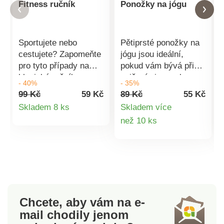
Fitness ručník
Ponožky na jógu
Sportujete nebo
Pětiprsté ponožky na
cestujete? Zapomeňte
jógu jsou ideální,
pro tyto případy na
pokud vám bývá při
klasické ručníky a
cvičení zima nebo se
- 40%
- 35%
přibalte si fitness
vám nohy naopak potí
99 Kč
59 Kč
89 Kč
55 Kč
ručník. Je lehký,
a kloužou. Díky
Detail
Skladem 8 ks
Skladem více
super měkký a
otevřené špičce a
Detail
než 10 ks
produktu
příjemný k pokožce.
nártu jsou maximálně
Má ultra absorpční
pohodlné. Komfort
produktu
schopnosti a zároveň
navíc zvyšuje
je rychleschnoucí.
protiskluzová úprava
Ručník je vybavený
na chodidlech, která
elastickým poutkem
zaručí přilnavost k
pro zavěšení a
povrchu a bezpečnost.
Chcete, aby vám na e-
pohodlné sbalení.
Prstové provedení
mail
chodily jenom
Materiál je odolný proti
ponožek zachovává