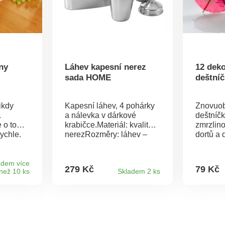
ny
Láhev kapesní nerez
12 deko
sada HOME
deštní
ikdy
Kapesní láhev, 4 pohárky
Znovuob
.
a nálevka v dárkové
deštníč
 o to
krabičce.Materiál: kvalitní
zmrzlin
ychle.
nerezRozměry: láhev –
dortů a 
pulace
objem 0,21 l, 9,5 x 2,5 x
chytkám.
12,5 cmpohárek – objem
x 7 cm.
0,03 l, průměr 3,5 cm,
adem více
279 Kč
79 Kč
než 10 ks
Skladem 2 ks
výška 4 cm.