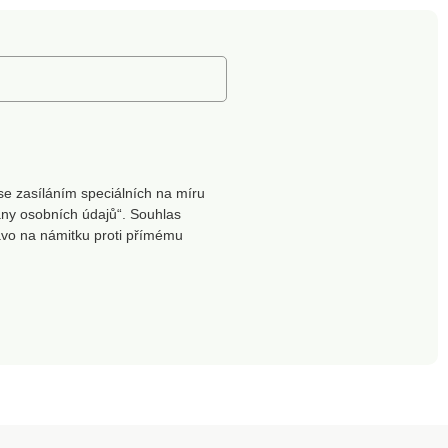
se zasíláním speciálních na míru
ny osobních údajů“. Souhlas
ávo na námitku proti přímému