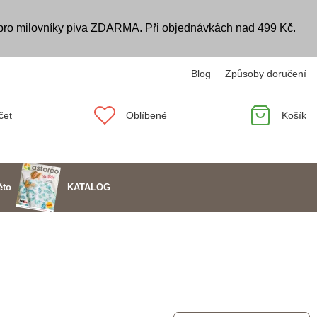
 pro milovníky piva ZDARMA. Při objednávkách nad 499 Kč.
Blog
Způsoby doručení
čet
Oblíbené
Košík
KATALOG
éto