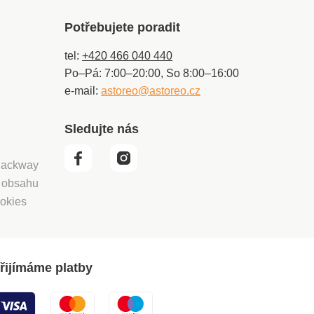
Potřebujete poradit
tel:
+420 466 040 440
Po–Pá: 7:00–20:00, So 8:00–16:00
e-mail:
astoreo@astoreo.cz
Sledujte nás
 Packway
í obsahu
okies
řijímáme platby