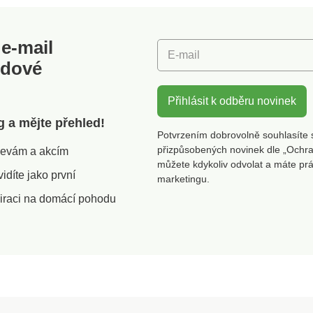
e-mail
E-mail
odové
Přihlásit k odběru novinek
g a mějte přehled!
Potvrzením dobrovolně souhlasíte 
přizpůsobených novinek dle „Ochra
slevám a akcím
můžete kdykoliv odvolat a máte pr
díte jako první
marketingu.
iraci na domácí pohodu