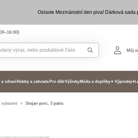
Oslavte Mezinárodní den piva! Dárková sada
:00–16:00)
Můj ú
 a zdraví
Hobby a zahrada
Pro děti
Výšivky
Móda a doplňky
♥ Výprodej
♥L
y vybavení
>
Stojan porc. 3 patra