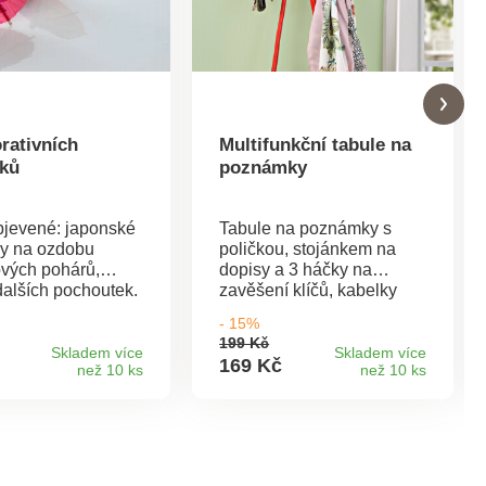
rativních
Multifunkční tabule na
čků
poznámky
jevené: japonské
Tabule na poznámky s
ky na ozdobu
poličkou, stojánkem na
ových pohárů,
dopisy a 3 háčky na
dalších pochoutek.
zavěšení klíčů, kabelky
atd. Nejlepší umístění je v
- 15%
blízkosti dveří, abyste při
199 Kč
odchodu z domu na nic
Skladem více
Skladem více
169 Kč
než 10 ks
než 10 ks
nezapomněli. Ideální na
klíče, poznámky apod.
Včetně stojánku na dopisy.
Se 3 křídami.