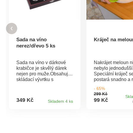
Sada na víno
Kráječ na melou
nerez/dřevo 5 ks
Sada na víno v dárkové
Nakrájet meloun n
krabičce je skvělý dárek
nebylo jednodušší
nejen pro muže.Obsahuje
Speciální kráječ se
skládací vývrtku s
postará snadno a r
nožíkem, zátku, kroužek
Jednoduchá mani
- 65%
na ubrousek, nálevku a
díky speciálním ú
299 Kč
teploměrMateriál: nerez,
Rozměry: 35 x 31 
Skl
349 Kč
99 Kč
Skladem 4 ks
dřevoRozměry: 23 x 13 x
4,5 cm