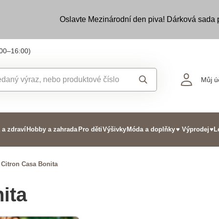
Oslavte Mezinárodní den piva! Dárková sada
:00–16:00)
Můj ú
 a zdraví
Hobby a zahrada
Pro děti
Výšivky
Móda a doplňky
♥ Výprodej
♥L
 Citron Casa Bonita
ita