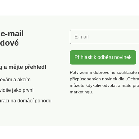
e-mail
E-mail
odové
Přihlásit k odběru novinek
g a mějte přehled!
Potvrzením dobrovolně souhlasíte 
přizpůsobených novinek dle „Ochra
slevám a akcím
můžete kdykoliv odvolat a máte pr
díte jako první
marketingu.
iraci na domácí pohodu