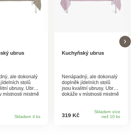
ský ubrus
Kuchyňský ubrus
ný, ale dokonalý
Nenápadný, ale dokonalý
jídelních stolů
doplněk jídelních stolů
litní ubrusy. Ubrus
jsou kvalitní ubrusy. Ubrus
 místnosti mistrně
dokáže v místnosti mistrně
s atmosférou a
čarovat s atmosférou a
ed chutná ještě
jídlo hned chutná ještě
 výběr ze 7
lépe. Na výběr ze 7 barev.
Skladem více
319 Kč
Skladem 4 ks
než 10 ks
teriál kvalitní
Materiál kvalitní 100%
lyester.Rozměry:
polyester. Rozměry: 140 x
00 cm.
200 cm.