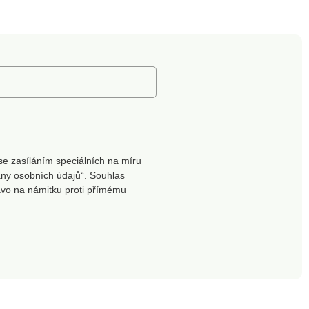
se zasíláním speciálních na míru
ny osobních údajů“. Souhlas
ávo na námitku proti přímému