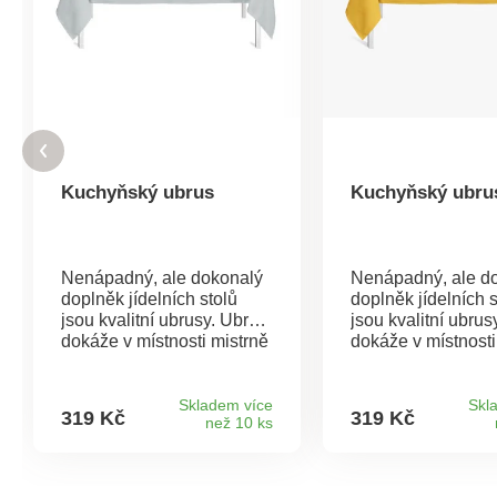
Kuchyňský ubrus
Kuchyňský ubru
Nenápadný, ale dokonalý
Nenápadný, ale d
doplněk jídelních stolů
doplněk jídelních s
jsou kvalitní ubrusy. Ubrus
jsou kvalitní ubrus
dokáže v místnosti mistrně
dokáže v místnosti
čarovat s atmosférou a
čarovat s atmosfér
jídlo hned chutná ještě
jídlo hned chutná j
lépe.Na výběr ze 7
lépe.Na výběr ze 
Skladem více
Skl
319 Kč
319 Kč
než 10 ks
barev.Materiál kvalitní
barev.Materiál kval
100% polyester.Rozměry:
100% polyester.R
140 x 200 cm.
140 x 200 cm.