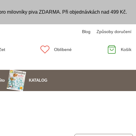
 pro milovníky piva ZDARMA. Při objednávkách nad 499 Kč.
Blog
Způsoby doručení
čet
Oblíbené
Košík
KATALOG
éto