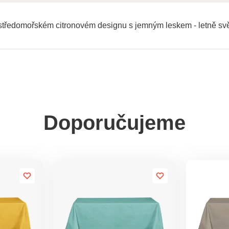
e středomořském citronovém designu s jemným leskem - letně sv
Doporučujeme