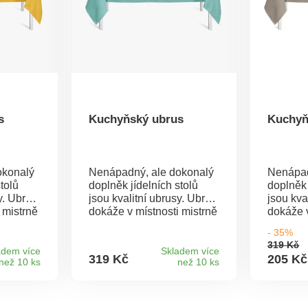
s
Kuchyňský ubrus
Kuchyň
okonalý
Nenápadný, ale dokonalý
Nenápad
tolů
doplněk jídelních stolů
doplněk 
y. Ubrus
jsou kvalitní ubrusy. Ubrus
jsou kva
 mistrně
dokáže v místnosti mistrně
dokáže v
ou a
čarovat s atmosférou a
čarovat 
- 35%
eště
jídlo hned chutná ještě
jídlo hn
319 Kč
7
lépe.Na výběr ze 7
lépe.Na
adem více
Skladem více
319 Kč
205 Kč
než 10 ks
než 10 ks
itní
barev.Materiál kvalitní
barev.Ma
ozměry:
100% polyester.Rozměry:
100% po
140 x 200 cm.
140 x 2