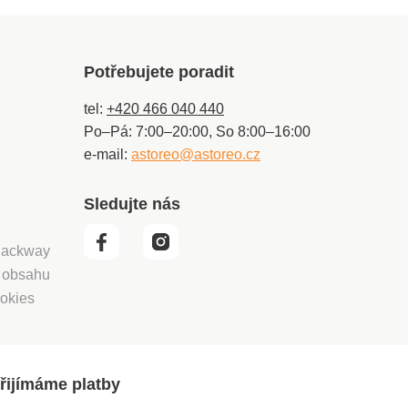
Potřebujete poradit
tel:
+420 466 040 440
Po–Pá: 7:00–20:00, So 8:00–16:00
e-mail:
astoreo@astoreo.cz
Sledujte nás
 Packway
í obsahu
okies
řijímáme platby