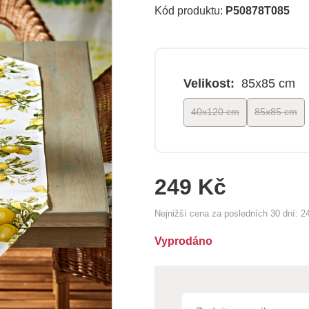
Kód produktu:
P50878T085
Velikost:
85x85 cm
40x120 cm
85x85 cm
249 Kč
Nejnižší cena za posledních 30 dní:
2
Vyprodáno