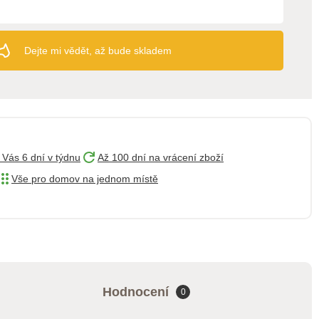
Dejte mi vědět, až bude skladem
 Vás 6 dní v týdnu
Až 100 dní na vrácení zboží
Vše pro domov na jednom místě
Hodnocení
0