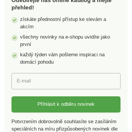
Odebírejte náš online katalog a mějte
přehled!
získáte přednostní přístup ke slevám a
akcím
všechny novinky na e-shopu uvidíte jako
první
každý týden vám pošleme inspiraci na
domácí pohodu
E-mail
Přihlásit k odběru novinek
Potvrzením dobrovolně souhlasíte se zasíláním
speciálních na míru přizpůsobených novinek dle