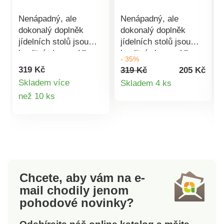
Nenápadný, ale
Nenápadný, ale
dokonalý doplněk
dokonalý doplněk
jídelních stolů jsou
jídelních stolů jsou
kvalitní ubrusy. Ubrus
kvalitní ubrusy. Ubrus
- 35%
dokáže v místnosti
dokáže v místnosti
319 Kč
319 Kč
205 Kč
mistrně čarovat s
mistrně čarovat s
Detail
Skladem více
Skladem 4 ks
atmosférou a jídlo
atmosférou a jídlo
Detail
než 10 ks
produktu
hned chutná ještě
hned chutná ještě
lépe.Na výběr ze 7
lépe.Na výběr ze 7
l
produktu
barev.Materiál kvalitní
barev.Materiál kvalitní
b
100%
100%
polyester.Rozměry:
polyester.Rozměry:
140 x 200 cm.
140 x 200 cm.
Chcete, aby vám na e-
mail
chodily jenom
pohodové novinky?