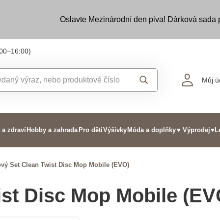
Oslavte Mezinárodní den piva! Dárková sada
:00–16:00)
Můj ú
 a zdraví
Hobby a zahrada
Pro děti
Výšivky
Móda a doplňky
♥ Výprodej
♥L
ový Set Clean Twist Disc Mop Mobile (EVO)
ist Disc Mop Mobile (EV