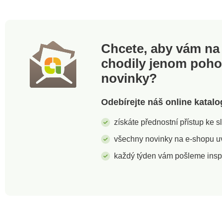
x 25 cm Objem 9 l
Chcete, aby vám na 
chodily jenom poh
novinky?
Odebírejte náš online katalo
získáte přednostní přístup ke 
všechny novinky na e-shopu uvi
každý týden vám pošleme insp