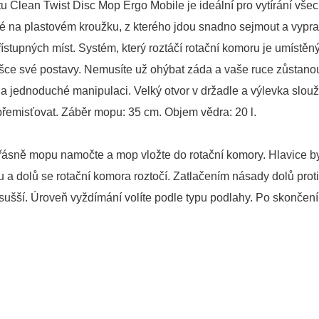
 Clean Twist Disc Mop Ergo Mobile je ideální pro vytírání všech
né na plastovém kroužku, z kterého jdou snadno sejmout a vyprat
 přístupných míst. Systém, který roztáčí rotační komoru je umíst
šce své postavy. Nemusíte už ohýbat záda a vaše ruce zůstanou
 jednoduché manipulaci. Velký otvor v držadle a výlevka slou
řemisťovat. Záběr mopu: 35 cm. Objem vědra: 20 l.
řásně mopu namočte a mop vložte do rotační komory. Hlavice by
 dolů se rotační komora roztočí. Zatlačením násady dolů proti
šší. Úroveň vyždímání volíte podle typu podlahy. Po skončení ž