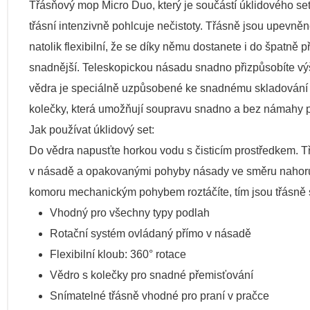
Třásňový mop Micro Duo, který je součástí úklidového setu
třásní intenzivně pohlcuje nečistoty. Třásně jsou upevně
natolik flexibilní, že se díky němu dostanete i do špatně
snadnější. Teleskopickou násadu snadno přizpůsobíte vý
vědra je speciálně uzpůsobené ke snadnému skladování a
kolečky, která umožňují soupravu snadno a bez námahy p
Jak používat úklidový set:
Do vědra napusťte horkou vodu s čisticím prostředkem. T
v násadě a opakovanými pohyby násady ve směru nahoru a
komoru mechanickým pohybem roztáčíte, tím jsou třásně su
Vhodný pro všechny typy podlah
Rotační systém ovládaný přímo v násadě
Flexibilní kloub: 360° rotace
Vědro s kolečky pro snadné přemisťování
Snímatelné třásně vhodné pro praní v pračce