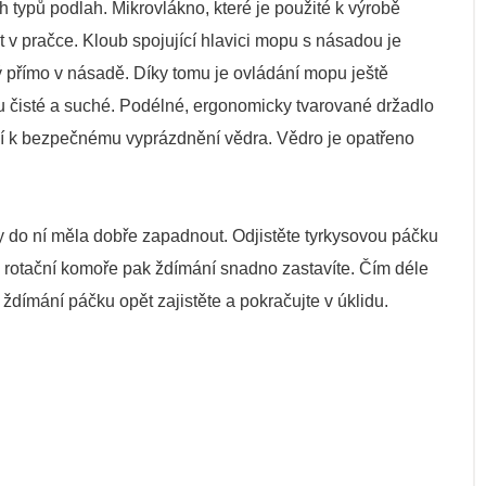
 typů podlah. Mikrovlákno, které je použité k výrobě
 v pračce. Kloub spojující hlavici mopu s násadou je
ěný přímo v násadě. Díky tomu je ovládání mopu ještě
 čisté a suché. Podélné, ergonomicky tvarované držadlo
ží k bezpečnému vyprázdnění vědra. Vědro je opatřeno
 do ní měla dobře zapadnout. Odjistěte tyrkysovou páčku
 rotační komoře pak ždímání snadno zastavíte. Čím déle
dímání páčku opět zajistěte a pokračujte v úklidu.