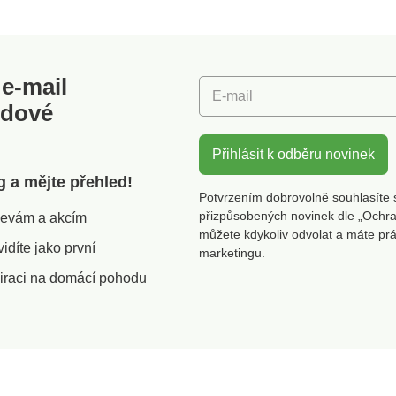
28 cm Objem 14 l
x 280 mm Vyrobe
Turecku
e-mail
E-mail
odové
Přihlásit k odběru novinek
g a mějte přehled!
Potvrzením dobrovolně souhlasíte 
přizpůsobených novinek dle „Ochra
slevám a akcím
můžete kdykoliv odvolat a máte pr
díte jako první
marketingu.
iraci na domácí pohodu