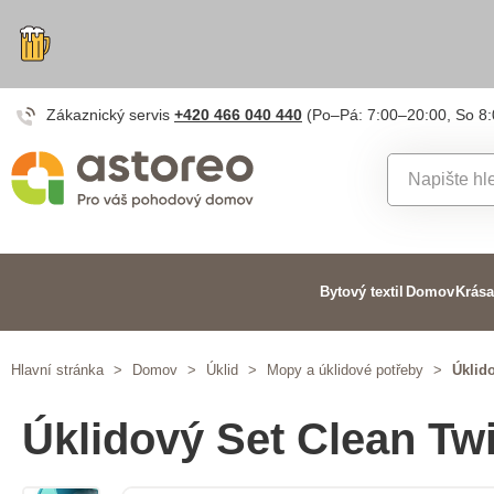
Zákaznický servis
+420 466 040 440
(Po–Pá: 7:00–20:00, So 8
Bytový textil
Domov
Krása
Hlavní stránka
>
Domov
>
Úklid
>
Mopy a úklidové potřeby
>
Úklid
Úklidový Set Clean Tw