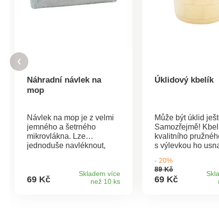
Náhradní návlek na
Úklidový kbelík
mop
Návlek na mop je z velmi
Může být úklid ješt
jemného a šetrného
Samozřejmě! Kbelí
mikrovlákna. Lze
kvalitního pružnéh
jednoduše navléknout,
s výlevkou ho usn
sundat a vyprat Připevňuje
Objem: 9 l. Pro ještě lepší
- 20%
se k mopu pomocí
manipulaci je ve s
89 Kč
suchého zipu Ke všem
části úchytka, kter
Skladem více
Skl
69 Kč
69 Kč
než 10 ks
typům podlah je jemný a
oceníte zejména př
velmi šetrný Materiál:
vylévání obsahu Z
mikrovlákno Rozměry: 32
odolného a pružn
x 12 x 10 cm
plastu Rozměry: 31,5 x 30