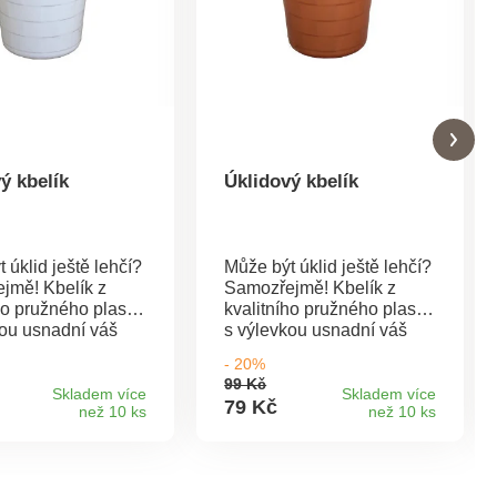
ý kbelík
Úklidový kbelík
 úklid ještě lehčí?
Může být úklid ještě lehčí?
jmě! Kbelík z
Samozřejmě! Kbelík z
ho pružného plastu
kvalitního pružného plastu
kou usnadní váš
s výlevkou usnadní váš
úklid. Pro ještě lepší
- 20%
ci je ve spodní
manipulaci je ve spodní
99 Kč
hytka, kterou
části úchytka, kterou
Skladem více
Skladem více
79 Kč
než 10 ks
než 10 ks
zejména při
oceníte zejména při
 obsahu Z
vylévání obsahu Z
o a pružného
odolného a pružného
plastu Rozměry: 360 x 350