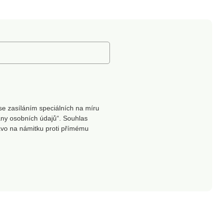
no v
x 280 mm Vyrobeno v
Turecku
se zasíláním speciálních na míru
ny osobních údajů“. Souhlas
ávo na námitku proti přímému