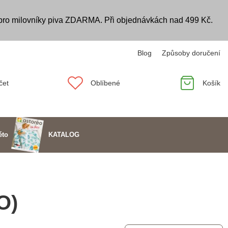
 pro milovníky piva ZDARMA. Při objednávkách nad 499 Kč.
Blog
Způsoby doručení
čet
Oblíbené
Košík
KATALOG
éto
O)