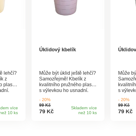
Úklidový kbelík
Úklidov
ě lehčí?
Může být úklid ještě lehčí?
Může být
k z
Samozřejmě! Kbelík z
Samozře
o plastu
kvalitního pružného plastu
kvalitní
adní.
s výlevkou ho usnadní.
s výlev
Objem: 14 l. Pro ještě
úklid. Pro ještě lepší
- 20%
- 20%
podní
lepší manipulaci je ve
manipula
99 Kč
99 Kč
ou
spodní části úchytka,
části úc
adem více
Skladem více
79 Kč
79 Kč
než 10 ks
než 10 ks
i
kterou oceníte zejména při
oceníte 
vylévání obsahu Z
vylévání
ého
odolného a pružného
odolnéh
plastu Rozměry: 36 x 35 x
plastu Rozměry: 360 x 350