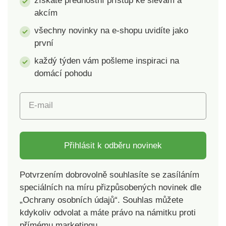
získáte přednostní přístup ke slevám a
akcím
všechny novinky na e-shopu uvidíte jako
první
každý týden vám pošleme inspiraci na
domácí pohodu
E-mail
Přihlásit k odběru novinek
Potvrzením dobrovolně souhlasíte se zasíláním
speciálních na míru přizpůsobených novinek dle
„Ochrany osobních údajů“. Souhlas můžete
kdykoliv odvolat a máte právo na námitku proti
přímému marketingu.