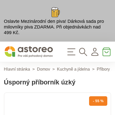
Oslavte Mezinárodní den piva! Dárková sada pro
milovníky piva ZDARMA. Při objednávkách nad
499 Kč.
Hlavní stránka
>
Domov
>
Kuchyně a jídelna
>
Příbory a 
Úsporný příborník úzký
- 55 %