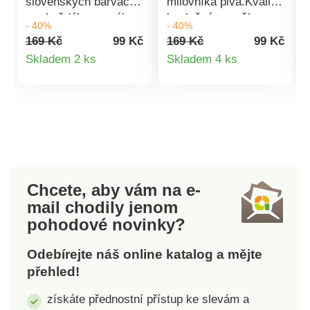
slovenských barvách
milovníka piva.Kvalitní
pro každého pravého
bavlněné ponožky s
- 40%
- 40%
fanouška hokeje. Tyto
pivním motivem pro
169 Kč
99 Kč
169 Kč
99 Kč
veselé ponožky prostě
hezčí den.Složení:
Detail
Detail
Skladem 2 ks
Skladem 4 ks
musíš mít. Povinná
90% bavlna, 8%
produktu
produktu
výbava ke každému
polyamid, 2%
zápasu.Složení: 90%
elastan.Unisex (stačí
bavlna, 8% polyamid,
si vybrat
2% elastan.Unisex
velikost).Vyrobeno na
(stačí si vybrat
Slovensku.
velikost).Vyrobeno na
Slovensku.
Chcete, aby vám na e-
mail
chodily jenom
pohodové novinky?
Odebírejte náš online katalog a mějte
přehled!
získáte přednostní přístup ke slevám a