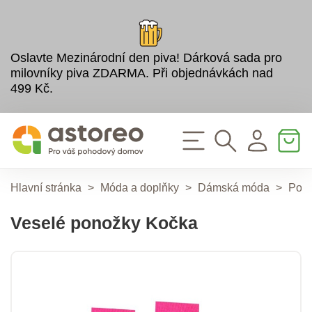
Oslavte Mezinárodní den piva! Dárková sada pro
milovníky piva ZDARMA. Při objednávkách nad
499 Kč.
Hlavní stránka
>
Móda a doplňky
>
Dámská móda
>
Pon
Veselé ponožky Kočka