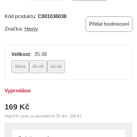
Kód produktu:
C001036038
Přidat hodnocení
Značka:
Hesty
Velikost:
35-38
39/42
35-38
43-46
Vyprodáno
169 Kč
Nejnižší cena za posledních 30 dní:
169 Kč