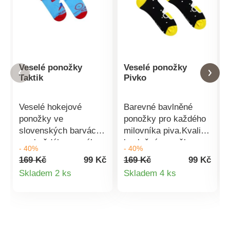
Veselé ponožky
Veselé ponožky
Taktik
Pivko
Veselé hokejové
Barevné bavlněné
ponožky ve
ponožky pro každého
slovenských barvách
milovníka piva.Kvalitní
pro každého pravého
bavlněné ponožky s
- 40%
- 40%
fanouška hokeje. Tyto
pivním motivem pro
169 Kč
99 Kč
169 Kč
99 Kč
veselé ponožky prostě
hezčí den.Složení:
Detail
Detail
Skladem 2 ks
Skladem 4 ks
musíš mít. Povinná
90% bavlna, 8%
produktu
produktu
výbava ke každému
polyamid, 2%
zápasu.Složení: 90%
elastan.Unisex (stačí
bavlna, 8% polyamid,
si vybrat
2% elastan.Unisex
velikost).Vyrobeno na