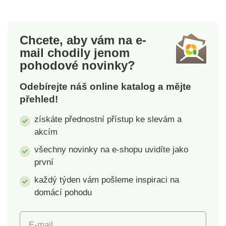
(stačí si vybrat
Slovensku.
velikost).Vyrobeno na
Slovensku.
Chcete, aby vám na e-
mail
chodily jenom
pohodové novinky?
Odebírejte náš online katalog a mějte
přehled!
získáte přednostní přístup ke slevám a
akcím
všechny novinky na e-shopu uvidíte jako
první
každý týden vám pošleme inspiraci na
domácí pohodu
E-mail