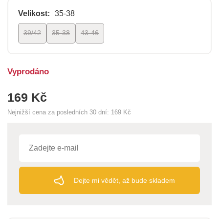
Velikost:
35-38
39/42
35-38
43-46
Vyprodáno
169 Kč
Nejnižší cena za posledních 30 dní:
169 Kč
Dejte mi vědět, až bude skladem