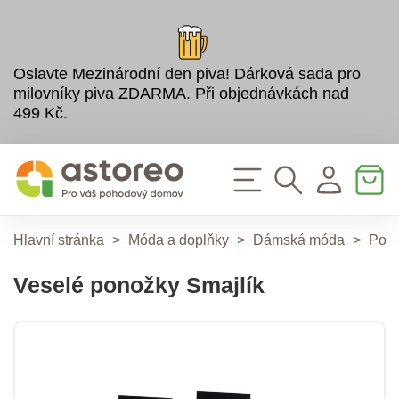
Oslavte Mezinárodní den piva! Dárková sada pro
milovníky piva ZDARMA. Při objednávkách nad
499 Kč.
Hlavní stránka
>
Móda a doplňky
>
Dámská móda
>
Pon
Veselé ponožky Smajlík