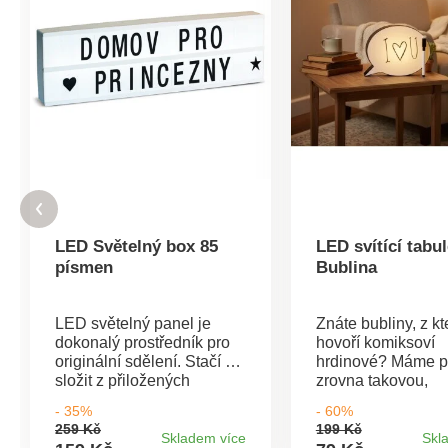
LED Světelný box 85
LED svítící tabu
písmen
Bublina
LED světelný panel je
Znáte bubliny, z k
dokonalý prostředník pro
hovoří komiksoví
originální sdělení. Stačí ho
hrdinové? Máme p
složit z přiložených
zrovna takovou,
písmen a zasunout do
podsvícenou 5 LE
- 35%
- 60%
drážek. Rozsvícením
diodami. Popisov
259 Kč
199 Kč
panelu nápis skvěle
který je součástí b
Skladem více
Skl