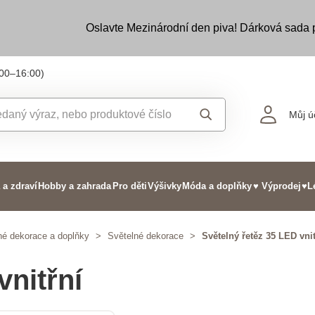
Oslavte Mezinárodní den piva! Dárková sada
:00–16:00)
Můj ú
 a zdraví
Hobby a zahrada
Pro děti
Výšivky
Móda a doplňky
♥ Výprodej
♥L
né dekorace a doplňky
>
Světelné dekorace
>
Světelný řetěz 35 LED vnit
vnitřní