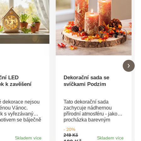
ční LED
Dekorační sada se
k k zavěšení
svíčkami Podzim
é dekorace nejsou
Tato dekorační sada
énou Vánoc.
zachycuje nádhernou
k s vyřezávaným
přírodní atmosféru - jako
motivem se báječně
procházka barevným
a Velikonoce a v
podzimním lesem. Kus
- 20%
ní období. Dekoraci
kmene slouží jako
249 Kč
uze zavěsit do
dekorační podnos.
Skladem více
Skladem více