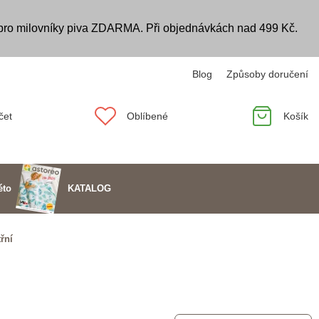
 pro milovníky piva ZDARMA. Při objednávkách nad 499 Kč.
Blog
Způsoby doručení
čet
Oblíbené
Košík
KATALOG
éto
řní