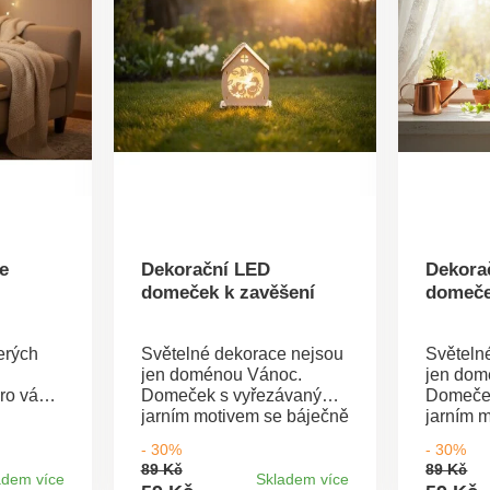
le
Dekorační LED
Dekora
domeček k zavěšení
domeče
terých
Světelné dekorace nejsou
Světeln
jen doménou Vánoc.
jen dom
ro vás
Domeček s vyřezávaným
Domeče
jarním motivem se báječně
jarním 
D
hodí i na Velikonoce a v
hodí i n
- 30%
- 30%
ačem,
jiná roční období. Dekoraci
jiná roč
89 Kč
89 Kč
alení do
stačí pouze zavěsit do
stačí po
adem více
Skladem více