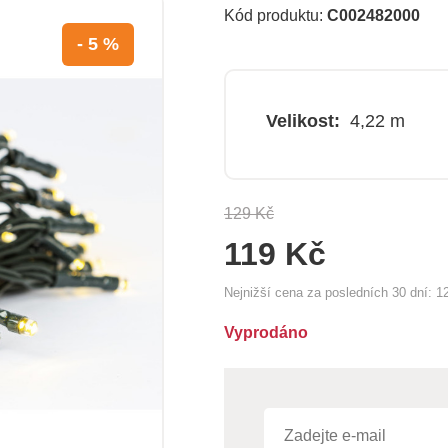
Kód produktu:
C002482000
- 5 %
Velikost:
4,22 m
129 Kč
119 Kč
Nejnižší cena za posledních 30 dní:
1
Vyprodáno