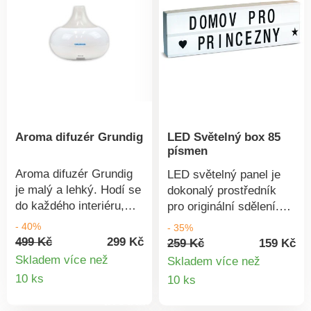
Aroma difuzér Grundig
LED Světelný box 85
písmen
Aroma difuzér Grundig
LED světelný panel je
je malý a lehký. Hodí se
dokonalý prostředník
do každého interiéru,
pro originální sdělení.
který po přidání
Stačí ho složit z
- 40%
- 35%
esenciálního oleje
přiložených písmen a
499 Kč
299 Kč
259 Kč
159 Kč
provoní a dokáže zvlhčit
zasunout do drážek.
Skladem více než
Skladem více než
vzduch. Difuzér pracuje
Rozsvícením panelu
Detail
Detail
10 ks
10 ks
velmi tiše a po
nápis skvěle vynikne.
produktu
produkt
vyčerpání vody v
Provoz na 6 x AA