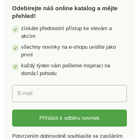
je maximálně odolné
je maximálně odolné
Odebírejte náš online katalog a mějte
vůči povětrnostním
vůči povětrnostním
přehled!
vlivům. Zdroj: GU 10,
vlivům. Zdroj: 2 x GU
max. 35W.
10, max. 2 x 20W.
získáte přednostní přístup ke slevám a
akcím
všechny novinky na e-shopu uvidíte jako
první
každý týden vám pošleme inspiraci na
domácí pohodu
E-mail
Přihlásit k odběru novinek
Potvrzením dobrovolně souhlasíte se zasíláním