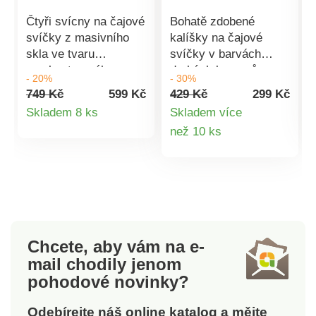
Čtyři svícny na čajové
Bohatě zdobené
svíčky z masivního
kalíšky na čajové
skla ve tvaru
svíčky v barvách
mnohostranného
drahých kamenů - s
- 20%
- 30%
kužele na lakovaném
okouzlující
749 Kč
599 Kč
429 Kč
299 Kč
dřevěném podnosu.
povrchovou úpravou.
Detail
Skladem 8 ks
Skladem více
Velmi kvalitní a
Vylepší sváteční
Detail
než 10 ks
produktu
dekorativní – i jako
stůl.Sklo. Elegantní,
alternativa adventního
pečlivé zpracování.
produktu
věnce. Dodáváno bez
Zdobené jedlovou
čajových svíček.
větvičkou a stuhou.
Na čajové svíčky. 3
velikosti.
Chcete, aby vám na e-
mail
chodily jenom
pohodové novinky?
Odebírejte náš online katalog a mějte