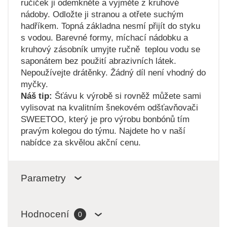
ručiček ji odemkněte a vyjměte z kruhové
nádoby. Odložte ji stranou a otřete suchým
hadříkem. Topná základna nesmí přijít do styku
s vodou. Barevné formy, míchací nádobku a
kruhový zásobník umyjte ručně teplou vodu se
saponátem bez použití abrazivních látek.
Nepoužívejte drátěnky. Žádný díl není vhodný do
myčky.
Náš tip:
Šťávu k výrobě si rovněž můžete sami
vylisovat na kvalitním šnekovém odšťavňovači
SWEETOO, který je pro výrobu bonbónů tím
pravým kolegou do týmu. Najdete ho v naší
nabídce za skvělou akční cenu.
Parametry
Hodnocení
0