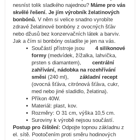
nesníst tolik sladkého najednou?
Máme pro vás
skvělé řešení. Je jím výrobník želatinových
bonbónů.
V něm si velice snadno vyrobíte
zdravé želatinové bonbóny z ovocných šťáv
nebo džusů bez konzervačních látek a barviv.
Jak a čím si bonbóny osladíte je jen na vás.
Součástí přístroje jsou
4 silikonové
formy
(medvídek, žížalka, lahvička,
prsten s diamantem),
centrální
zahřívání, nádobka na rozehřívání
směsi
(240 ml),
základní recept
(ovocná šťáva, citrónová šťáva, cukr,
med nebo jiné sladidlo, želatina).
Příkon 40W.
Materiál: plast, kov.
Rozměry: O 31 cm, výška 10,5 cm.
Suroviny k výrobě nejsou součástí.
Postup pro čištění:
Odpojte topnou základnu z
el. sítě. Pootočením proti směru hodinových