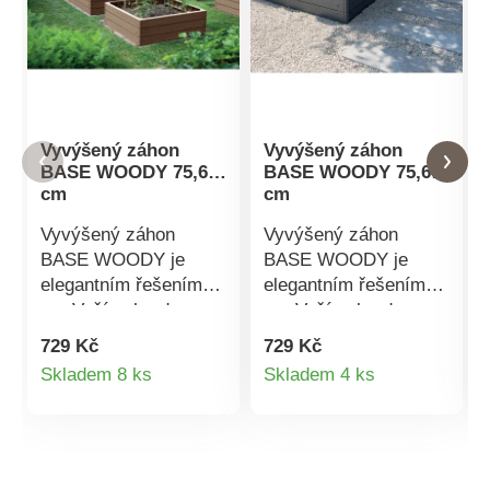
Vyvýšený záhon
Vyvýšený záhon
BASE WOODY 75,6
BASE WOODY 75,6
cm
cm
Vyvýšený záhon
Vyvýšený záhon
BASE WOODY je
BASE WOODY je
elegantním řešením
elegantním řešením
pro Vaší zahradu.
pro Vaší zahradu.
Usnadňuje
Usnadňuje
729 Kč
729 Kč
zahradničení a
zahradničení a
Detail
Detail
Skladem 8 ks
Skladem 4 ks
ochranu rostlin. Jeho
ochranu rostlin. Jeho
produktu
produktu
odolný plastový
odolný plastový
materiál je odolný vůči
materiál je odolný vůči
povětrnostním vlivům
povětrnostním vlivům
a snadno se udržuje.
a snadno se udržuje.