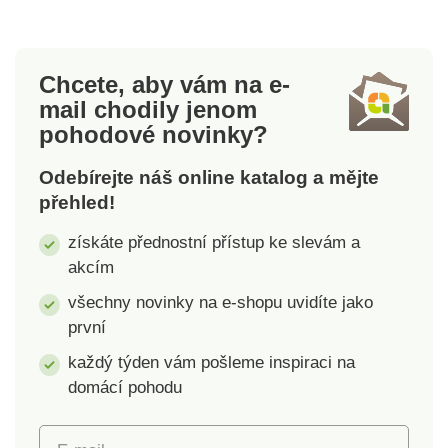
Materál odolává
Materál odolává
nízkým i vysokým
nízkým i vysokým
teplotám a UV záření.
teplotám a UV záření.
Chcete, aby vám na e-
Záhony jsou
Záhony jsou
mail
chodily jenom
stohovatelné, lze
stohovatelné, lze
pohodové novinky?
umístit 2 ks na sebe.
umístit 2 ks na sebe.
Odebírejte náš online katalog a mějte
přehled!
získáte přednostní přístup ke slevám a
akcím
všechny novinky na e-shopu uvidíte jako
první
každý týden vám pošleme inspiraci na
domácí pohodu