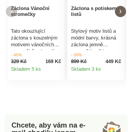
Záclona Vánoční
Záclona s potiskem
stromečky
listů
Tato okouzlující
Stylový motiv listů a
záclona s kouzelným
módní barvy, krásná
motivem vánočních
záclona jemně
stromečků vykouzlí ve
propouští světlo a
- 45%
- 50%
Vašem domově
dodá dynamický
329 Kč
169 Kč
899 Kč
449 Kč
sváteční atmosféru.
vzhled Vašemu
Detail
Detail
Skladem 5 ks
Skladem 3 ks
Je neprůhledná,
interiéru. Připraveno k
produktu
produktu
snadno se žehlí. K
pověšení. Zakončení 8
provléknutí na
kovovými očky.
záclonovou tyč.
Pružná a elegantní.
Snadno se žehlí. K
Dole a na bocích
provléknutí na
zakončení lemem.
záclonovou tyč. Eldo.
Perte na 30 °C,
doporučujeme sušit
Chcete, aby vám na e-
volně na vzduchu.