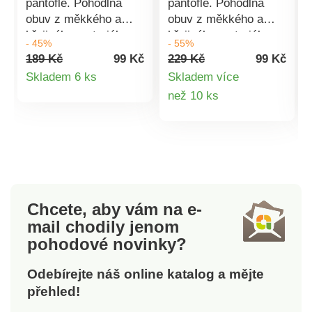
pantofle. Pohodlná
pantofle. Pohodlná
obuv z měkkého a
obuv z měkkého a
hřejivého materiálu.
hřejivého materiálu.
- 45%
- 55%
Ideální pro domácí
Ideální pro domácí
189 Kč
99 Kč
229 Kč
99 Kč
pohodu.
pohodu.
Detail
Skladem 6 ks
Skladem více
Detail
než 10 ks
produktu
produktu
Chcete, aby vám na e-
mail
chodily jenom
pohodové novinky?
Odebírejte náš online katalog a mějte
přehled!