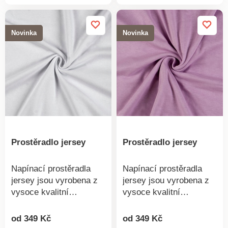
produktu
produkt
jemností. 82% bavlna,
jemností.100%
18% polyester.
bavlnaVyrobeno v
Vyrobeno v ČR.
ČRDoporučujeme praní
Novinka
Novinka
na 60 °C
Prostěradlo jersey
Prostěradlo jersey
Napínací prostěradla
Napínací prostěradla
jersey jsou vyrobena z
jersey jsou vyrobena z
vysoce kvalitní
vysoce kvalitní
pleteniny. Pletenina je
pleteniny. Pletenina je
vyrobena z česaných
vyrobena z česaných
od 349 Kč
od 349 Kč
Detail
Detail
přízí, které jsou
přízí, které jsou