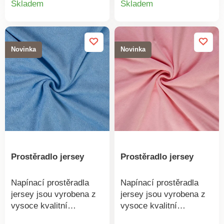
Skladem
Skladem
charakteristické svou
charakteristické svou
produktu
produkt
jemností.100%
jemností. 100% bavlna
bavlnaVyrobeno v
Vyrobeno v ČR
ČRDoporučujeme praní
Doporučujeme praní na
Novinka
Novinka
na 60 °C
60 °C
Prostěradlo jersey
Prostěradlo jersey
Napínací prostěradla
Napínací prostěradla
jersey jsou vyrobena z
jersey jsou vyrobena z
vysoce kvalitní
vysoce kvalitní
pleteniny. Pletenina je
pleteniny. Pletenina je