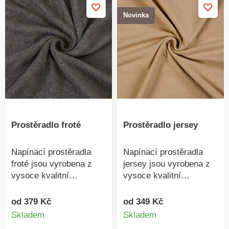
praní na 60 °C
praní na 60 °C
Novinka
Prostěradlo froté
Prostěradlo jersey
Napínací prostěradla
Napínací prostěradla
froté jsou vyrobena z
jersey jsou vyrobena z
vysoce kvalitní
vysoce kvalitní
pleteniny. Pletenina je
pleteniny. Pletenina je
vyrobena z česaných
vyrobena z česaných
od 379 Kč
od 349 Kč
Detail
Detail
přízí, které jsou
přízí, které jsou
Skladem
Skladem
charakteristické svou
charakteristické svou