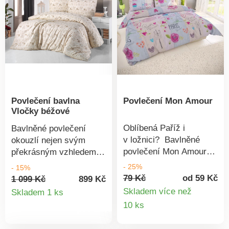
Povlečení bavlna
Povlečení Mon Amour
Vločky béžové
Oblíbená Paříž i
Bavlněné povlečení
v ložnici? Bavlněné
okouzlí nejen svým
povlečení Mon Amour
překrásným vzhledem,
okouzlí překrásným
ale i jemností a dlouhou
- 25%
- 15%
vzhledem, jemností a
životností bavlněné
79 Kč
od 59 Kč
1 099 Kč
899 Kč
dlouhou životností
Detail
tkaniny. Nechte se
Skladem více než
Skladem 1 ks
bavlněné tkaniny.
hýčkat i během
Detail
10 ks
produktu
Doporučené praní na 60
spánku.Vyrobeno z
produkt
°C garantuje zachování
tkaniny s vysokou