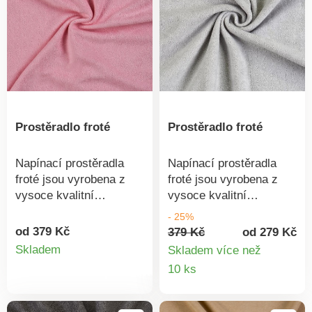
Prostěradlo froté
Prostěradlo froté
Napínací prostěradla
Napínací prostěradla
froté jsou vyrobena z
froté jsou vyrobena z
vysoce kvalitní
vysoce kvalitní
pleteniny. Pletenina je
pleteniny. Pletenina je
- 25%
vyrobena z česaných
vyrobena z česaných
od 379 Kč
379 Kč
od 279 Kč
Detail
přízí, které jsou
přízí, které jsou
Skladem
Skladem více než
charakteristické svou
charakteristické svou
Detail
10 ks
produktu
jemností.82% bavlna,
jemností. 82% bavlna,
produkt
18% polyesterVyrobeno
18% polyester Vyrobeno
v ČRDoporučujeme
v ČR Doporučujeme