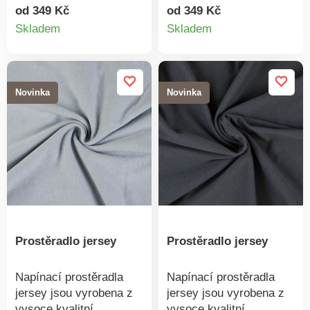
vyrobena z česaných
vyrobena z česaných
od 349 Kč
od 349 Kč
Detail
Detail
přízí, které jsou
přízí, které jsou
Skladem
Skladem
charakteristické svou
charakteristické svou
produktu
produkt
jemností. 100% bavlna
jemností.100%
Vyrobeno v ČR
bavlnaVyrobeno v
Doporučujeme praní na
ČRDoporučujeme praní
Novinka
Novinka
60 °C
na 60 °C
Prostěradlo jersey
Prostěradlo jersey
Napínací prostěradla
Napínací prostěradla
jersey jsou vyrobena z
jersey jsou vyrobena z
vysoce kvalitní
vysoce kvalitní