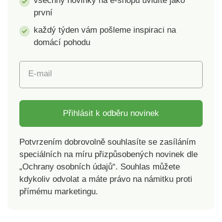
všechny novinky na e-shopu uvidíte jako
první
každý týden vám pošleme inspiraci na
domácí pohodu
E-mail
Přihlásit k odběru novinek
Potvrzením dobrovolně souhlasíte se zasíláním
speciálních na míru přizpůsobených novinek dle
„Ochrany osobních údajů“. Souhlas můžete
kdykoliv odvolat a máte právo na námitku proti
přímému marketingu.