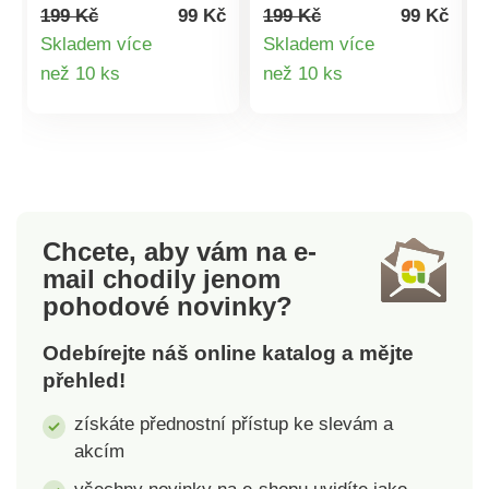
70 x 180 cm. Materiál:
70 x 180 cm. Materiál:
199 Kč
99 Kč
199 Kč
99 Kč
35% viskóza, 65%
35% viskóza, 65%
Skladem více
Skladem více
polyester.
polyester.
Detail
Detail
než 10 ks
než 10 ks
produktu
produktu
Chcete, aby vám na e-
mail
chodily jenom
pohodové novinky?
Odebírejte náš online katalog a mějte
přehled!
získáte přednostní přístup ke slevám a
akcím