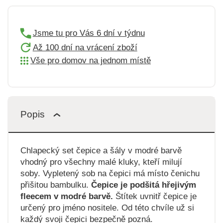
Jsme tu pro Vás 6 dní v týdnu
Až 100 dní na vrácení zboží
Vše pro domov na jednom místě
Popis
Chlapecký set čepice a šály v modré barvě
vhodný pro všechny malé kluky, kteří milují
soby. Vypletený sob na čepici má místo čenichu
přišitou bambulku.
Čepice je podšitá hřejivým
fleecem v modré barvě.
Štítek uvnitř čepice je
určený pro jméno nositele. Od této chvíle už si
každý svoji čepici bezpečně pozná.