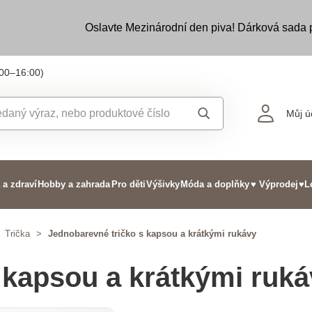
Oslavte Mezinárodní den piva! Dárková sada
:00–16:00)
Můj ú
 a zdraví
Hobby a zahrada
Pro děti
Výšivky
Móda a doplňky
♥ Výprodej
♥L
Trička
>
Jednobarevné tričko s kapsou a krátkými rukávy
 kapsou a krátkými ruk