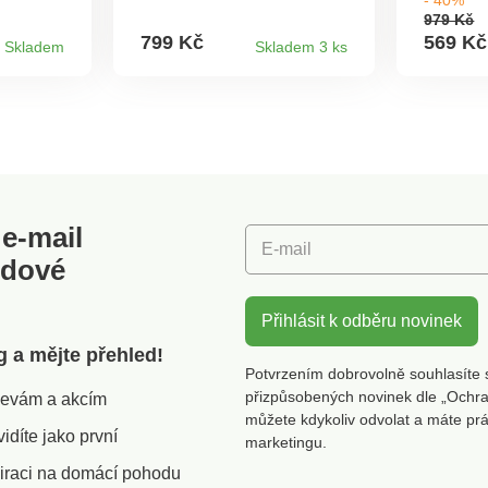
 podle
zúžené manžety. Rovný
Skvělé 
979 Kč
216 / 3
spodní lem.
džínami 
799 Kč
569 Kč
Skladem
Skladem 3 ks
a
rukávy.
ýrobky,
Střiženo
eny
úpletu. 
ům na
různých
100 pod
 výrobek
CQ 1216 
rámec
známka o
e prát v
výrobky,
podrobe
e-mail
testům 
E-mail
škodlivý
odové
je bezp
platných
pračce.
Přihlásit k odběru novinek
g a mějte přehled!
Potvrzením dobrovolně souhlasíte 
přizpůsobených novinek dle „Ochra
slevám a akcím
můžete kdykoliv odvolat a máte pr
díte jako první
marketingu.
iraci na domácí pohodu