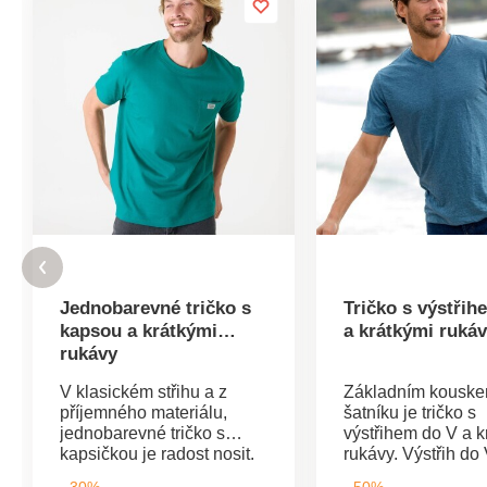
Jednobarevné tričko s
Tričko s výstřih
kapsou a krátkými
a krátkými ruká
rukávy
V klasickém střihu a z
Základním kousk
příjemného materiálu,
šatníku je tričko s
jednobarevné tričko s
výstřihem do V a k
kapsičkou je radost nosit.
rukávy. Výstřih do 
Žebrovaný kulatý výstřih.
Krátké rukávy. Rov
- 30%
- 50%