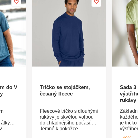
em do V
Tričko se stojáčkem,
Sada 3 
vy
česaný fleece
výstřih
rukávy
em
Fleecové tričko s dlouhými
Základ
rukávy je skvělou volbou
každého
rátkými
do chladnějšího počasí.
je tričk
V.
Jemné k pokožce.
výstřih
ný dolní
Stojáček. Dlouhé rukávy,
přináší
- 40%