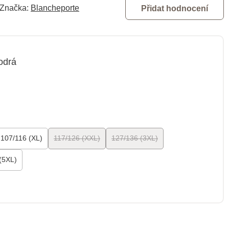
Značka:
Blancheporte
Přidat hodnocení
odrá
107/116 (XL)
117/126 (XXL)
127/136 (3XL)
(5XL)