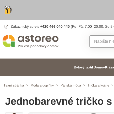
Zákaznický servis
+420 466 040 440
(Po–Pá: 7:00–20:00, So 8
Bytový textil
Domov
Krása
Hlavní stránka
>
Móda a doplňky
>
Pánská móda
>
Trička a košile
>
Jednobarevné tričko s