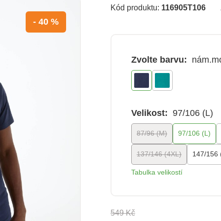
Kód produktu:
116905T106
- 40 %
Zvolte barvu:
nám.m
Velikost:
97/106 (L)
87/96 (M)
97/106 (L)
137/146 (4XL)
147/156 
Tabulka velikostí
549 Kč