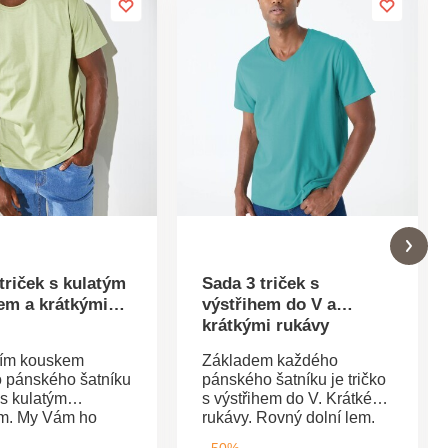
triček s kulatým
Sada 3 triček s
em a krátkými
výstřihem do V a
krátkými rukávy
ním kouskem
Základem každého
 pánského šatníku
pánského šatníku je tričko
o s kulatým
s výstřihem do V. Krátké
em. My Vám ho
rukávy. Rovný dolní lem.
me v sadě 3 kusů.
Střiženo z kvalitního
- 50%