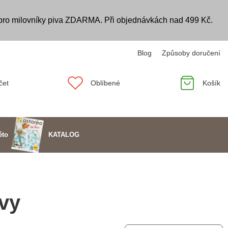
 pro milovníky piva ZDARMA. Při objednávkách nad 499 Kč.
Blog
Způsoby doručení
čet
Oblíbené
Košík
KATALOG
éto
ávy