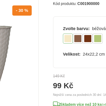
Kód produktu:
C001900000
- 30 %
Zvolte barvu:
béžová
Velikost:
24x22,2 cm
149 Kč
99 Kč
Nejnižší cena za posledních 30 dní:
1
Skladem více než 10 ks
(o