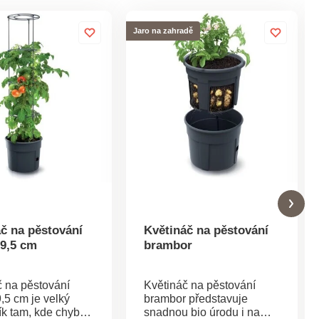
Jaro na zahradě
č na pěstování
Květináč na pěstování
29,5 cm
brambor
č na pěstování
Květináč na pěstování
9,5 cm je velký
brambor představuje
k tam, kde chybí
snadnou bio úrodu i na