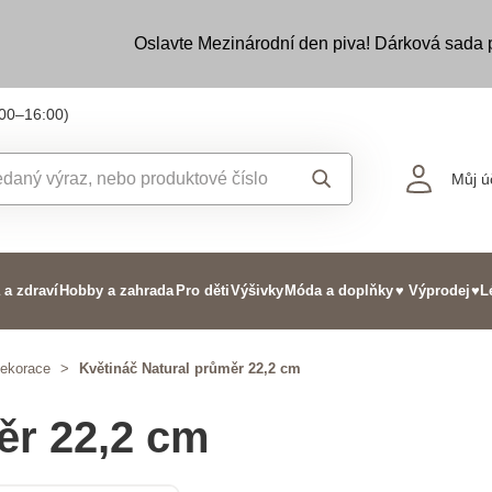
Oslavte Mezinárodní den piva! Dárková sada
:00–16:00)
Můj ú
 a zdraví
Hobby a zahrada
Pro děti
Výšivky
Móda a doplňky
♥ Výprodej
♥L
dekorace
>
Květináč Natural průměr 22,2 cm
ěr 22,2 cm