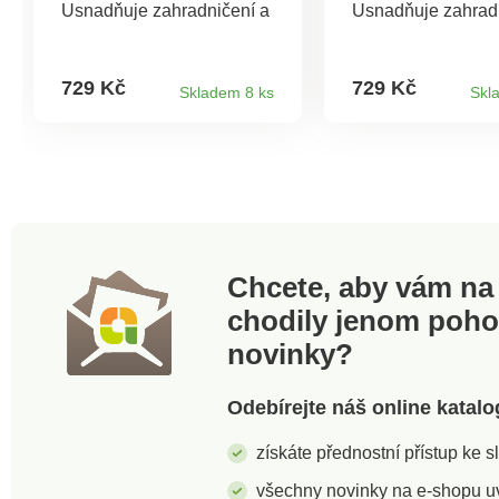
Usnadňuje zahradničení a
Usnadňuje zahrad
ochranu rostlin. Jeho
ochranu rostlin. J
odolný plastový materiál je
odolný plastový ma
odolný vůči povětrnostním
odolný vůči povět
729 Kč
729 Kč
Skladem 8 ks
Skl
vlivům a snadno se
vlivům a snadno s
udržuje. Materál odolává
udržuje. Materál o
nízkým i vysokým teplotám
nízkým i vysokým 
a UV záření. Záhony jsou
a UV záření. Záho
stohovatelné, lze umístit 2
stohovatelné, lze u
ks na sebe.
ks na sebe.
Chcete, aby vám na 
chodily jenom poh
novinky?
Odebírejte náš online katalo
získáte přednostní přístup ke 
všechny novinky na e-shopu uvi