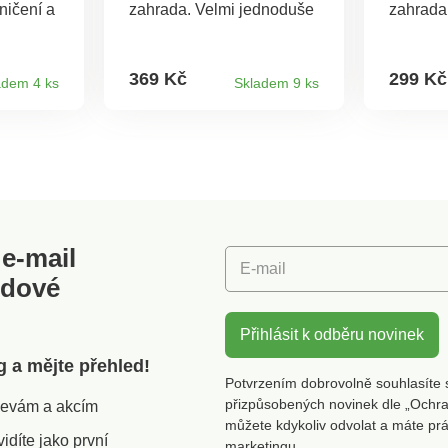
ničení a
zahrada. Velmi jednoduše
zahrada
eho
můžete rajčata pěstovat na
můžete r
teriál je
balkóně nebo terase.
balkóně
rnostním
Květináč je mrazuvzdorný
Květiná
369 Kč
299 Kč
adem 4 ks
Skladem 9 ks
e
a odolný povětrnostním
a odoln
dolává
podmínkám. Sada
podmín
teplotám
obsahuje 4 kroužky, které
obsahuje
ny jsou
udržují rostlinu ve směru
udržují 
místit 2
růstu. Rozměry: průměr
růstu. Materiál: kvalitní
květináče 39,2 cm, výška
plast. H
květináče 31 cm,
Rozměry: Prů
maximální výška 153 cm.
květináče 
Materiál: kvalitní plast.
květiná
e-mail
Celková
E-mail
Objem k
odové
Květiná
rajčat Průměr 29,5 cm
Snadné p
Přihlásit k odběru novinek
vnitřní 
g a mějte přehled!
Mrazuvzdo
Potvrzením dobrovolně souhlasíte 
přizpůsobených novinek dle „Ochra
slevám a akcím
můžete kdykoliv odvolat a máte pr
díte jako první
marketingu.