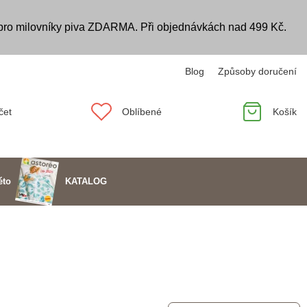
 pro milovníky piva ZDARMA. Při objednávkách nad 499 Kč.
Blog
Způsoby doručení
čet
Oblíbené
Košík
KATALOG
éto