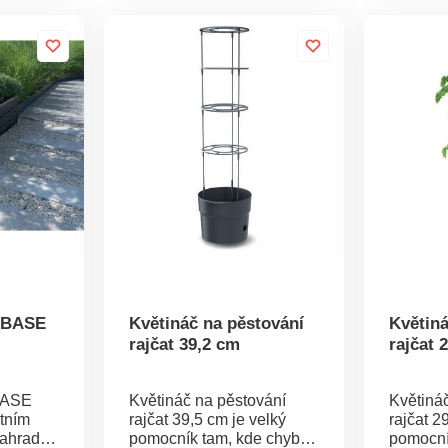
 BASE
Květináč na pěstování
Květiná
rajčat 39,2 cm
rajčat 
BASE
Květináč na pěstování
Květiná
tním
rajčat 39,5 cm je velký
rajčat 2
zahradu.
pomocník tam, kde chybí
pomocní