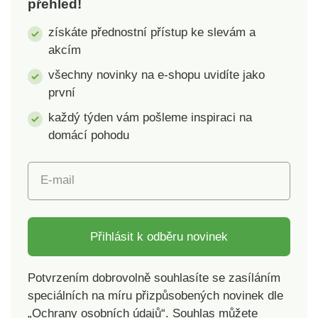
přehled!
kvalitní plast.
získáte přednostní přístup ke slevám a
akcím
všechny novinky na e-shopu uvidíte jako
první
každý týden vám pošleme inspiraci na
domácí pohodu
E-mail
Přihlásit k odběru novinek
Potvrzením dobrovolně souhlasíte se zasíláním
speciálních na míru přizpůsobených novinek dle
„Ochrany osobních údajů“. Souhlas můžete