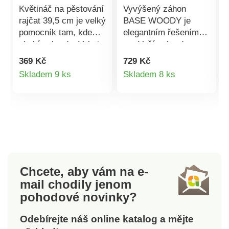
Květináč na pěstování
Vyvýšený záhon
rajčat 39,5 cm je velký
BASE WOODY je
pomocník tam, kde
elegantním řešením
chybí zahrada. Velmi
pro Vaší zahradu.
jednoduše můžete
Usnadňuje
369 Kč
729 Kč
rajčata pěstovat na
zahradničení a
Detail
Detail
Skladem 9 ks
Skladem 8 ks
balkóně nebo terase.
ochranu rostlin. Jeho
produktu
produktu
Květináč je
odolný plastový
mrazuvzdorný a
materiál je odolný vůči
odolný povětrnostním
povětrnostním vlivům
podmínkám. Sada
a snadno se udržuje.
obsahuje 4 kroužky,
Materál odolává
které udržují rostlinu
nízkým i vysokým
ve směru růstu.
teplotám a UV záření.
Chcete, aby vám na e-
Rozměry: průměr
Záhony jsou
mail
chodily jenom
květináče 39,2 cm,
stohovatelné, lze
pohodové novinky?
výška květináče 31
umístit 2 ks na sebe.
cm, maximální výška
Odebírejte náš online katalog a mějte
153 cm. Materiál: