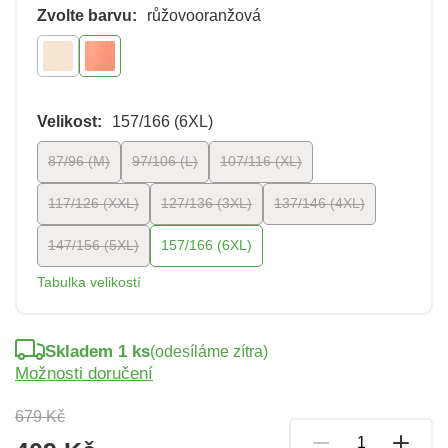
Zvolte barvu:
růžovooranžová
Velikost:
157/166 (6XL)
87/96 (M)
97/106 (L)
107/116 (XL)
117/126 (XXL)
127/136 (3XL)
137/146 (4XL)
147/156 (5XL)
157/166 (6XL)
Tabulka velikostí
Skladem 1 ks
(odesíláme zítra)
Možnosti doručení
679 Kč