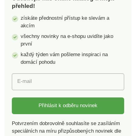
přehled!
byly podrobeny
na široké spektrum
laboratorním testům
škodlivých látek a
získáte přednostní přístup ke slevám a
na široké spektrum
výrobek je bezpečný
akcím
škodlivých látek a
nad rámec platných
výrobek je bezpečný
norem. Lze prát v
všechny novinky na e-shopu uvidíte jako
nad rámec platných
pračce.
první
norem. Lze prát v
každý týden vám pošleme inspiraci na
pračce.
domácí pohodu
E-mail
Přihlásit k odběru novinek
Potvrzením dobrovolně souhlasíte se zasíláním
speciálních na míru přizpůsobených novinek dle