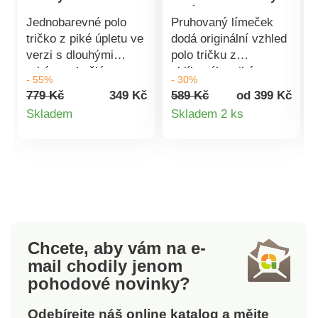
rukávy
Jednobarevné polo
Pruhovaný límeček
tričko z piké úpletu ve
dodá originální vzhled
verzi s dlouhými
polo tričku z
rukávy: skvělé pro
oblíbeného piké
- 55%
- 30%
ležérní i elegantní
úpletu! Přirozeně
779 Kč
349 Kč
589 Kč
od 399 Kč
kombinace! Z
jemný materiál snadný
Detail
Detail
Skladem
Skladem 2 ks
přirozeně jemného
na údržbu. Pruhovaný
produktu
produktu
materiálu snadného na
límeček ze
údržbu. Žebrovaný
žebrovaného úpletu.
polo límeček.
Knoflíková léga.
Knoflíková léga.
Dlouhé rukávy. Pružné
Dlouhé rukávy.
konce rukávů. Rovný
Žebrované konce
spodní lem. Standard
rukávů. Rovný spodní
100 podle Oeko-Tex
Chcete, aby vám na e-
lem. Standard 100
(n° CQ 1236 / 3 IFTH).
mail
chodily jenom
podle Oeko-Tex (n°
Tato známka označuje
pohodové novinky?
CQ 1216/3 IFTH). Tato
textilní výrobky, které
známka označuje
byly podrobeny
Odebírejte náš online katalog a mějte
textilní výrobky, které
laboratorním testům