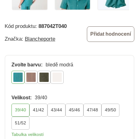
Kód produktu:
887042T040
Přidat hodnocení
Značka:
Blancheporte
Zvolte barvu:
bledě modrá
Velikost:
39/40
39/40
41/42
43/44
45/46
47/48
49/50
51/52
Tabulka velikostí