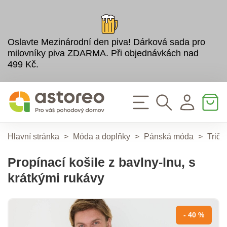
Oslavte Mezinárodní den piva! Dárková sada pro
milovníky piva ZDARMA. Při objednávkách nad
499 Kč.
Hlavní stránka
>
Móda a doplňky
>
Pánská móda
>
Tričk
Propínací košile z bavlny-lnu, s
krátkými rukávy
- 40 %