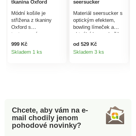
tkanina Oxford
seersucker
Módní košile je
Materiál seersucker s
střižena z tkaniny
optickým efektem,
Oxford s
bowling límeček a
texturovaným
aktuální barvy: košile
vzorkem. Kvalitní
s krátkými rukávy by
999 Kč
od 529 Kč
úplet. Košilový
Vám letos v létě
Detail
Detail
Skladem 1 ks
Skladem 3 ks
límeček s kontrastní
neměla chybět. Z
produktu
produktu
paspulkou. Knoflíková
materiálu příjemného
léga. Dlouhé rukávy,
na nošení. Bowling
manžety na knoflík.
límeček. Knoflíková
Vpředu v ramenou a
léga. Náprsní našitá
vzadu dvojitá vsadka.
kapsa. Krátké rukávy.
Mírně zakulacený
Vzadu dvojité sedlo. 2
spodní lem. Lze prát v
sklady pod vsadkou.
Chcete, aby vám na e-
pračce.
Rovný spodní lem.
mail
chodily jenom
Lze prát v pračce.
pohodové novinky?