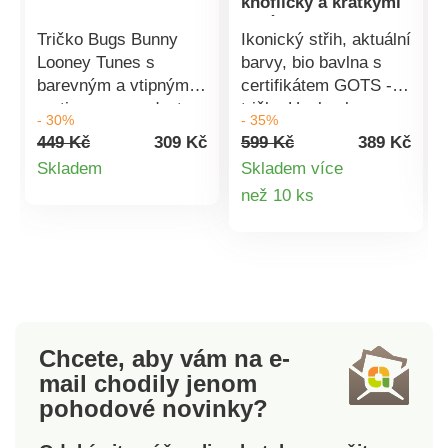
knoflíčky a krátkými
rukávy, z bio bavlny
Tričko Bugs Bunny
Ikonický střih, aktuální
Looney Tunes s
barvy, bio bavlna s
barevným a vtipným
certifikátem GOTS -
motivem pro radost
tričko Henley by
- 30%
- 35%
všech! Jemný žerzej,
nemělo uniknout Vaší
449 Kč
309 Kč
599 Kč
389 Kč
snadná údržba.
pozornosti. Tuniský
Detail
Skladem
Skladem více
Vpředu potisk Bugs
výstřih na knoflíčky.
Detail
než 10 ks
produktu
Bunny Looney Tunes.
Krátké rukávy.
Žebrovaný kulatý
Žebrovaný, rovný
produktu
výstřih. Krátké rukávy.
dolní lem. Tento
Rovný spodní lem.
výrobek byl vyroben z
Lze prát v pračce.
ekologicky pěstované
bavlny s certifikátem
(Global Organic
Chcete, aby vám na e-
Textile Standard) od
mail
chodily jenom
ECOCERT n° 258985,
pohodové novinky?
který zaručuje, že
výrobek obsahuje