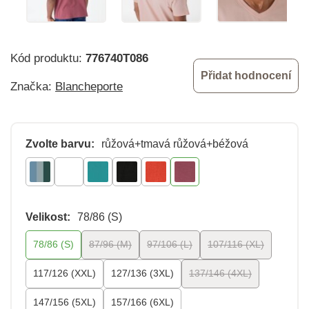
Kód produktu:
776740T086
Přidat hodnocení
Značka:
Blancheporte
Zvolte barvu:
růžová+tmavá růžová+béžová
Velikost:
78/86 (S)
78/86 (S)
87/96 (M)
97/106 (L)
107/116 (XL)
117/126 (XXL)
127/136 (3XL)
137/146 (4XL)
147/156 (5XL)
157/166 (6XL)