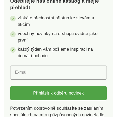
Odebírejte náš online katalog a mějte
nejméně 95 %
přehled!
certifikovaných
ekologických vláken.
získáte přednostní přístup ke slevám a
Z bavlny pocházející z
akcím
biologického
zemědělství,
všechny novinky na e-shopu uvidíte jako
pěstované bez použití
první
pesticidů, hnojiv a
každý týden vám pošleme inspiraci na
chemických
prostředků. Standard
domácí pohodu
100 podle Oeko-Tex
(n° CQ 1216 / 3 IFTH).
E-mail
Tato známka označuje
textilní výrobky, které
byly podrobeny
laboratorním testům
Přihlásit k odběru novinek
na široké spektrum
škodlivých látek a
Potvrzením dobrovolně souhlasíte se zasíláním
výrobek je bezpečný
speciálních na míru přizpůsobených novinek dle
nad rámec platných