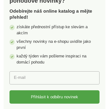
pohodové novinky?
nad rámec platných
norem. Lze prát v
Odebírejte náš online katalog a mějte
pračce.
přehled!
získáte přednostní přístup ke slevám a
akcím
všechny novinky na e-shopu uvidíte jako
první
každý týden vám pošleme inspiraci na
domácí pohodu
E-mail
Přihlásit k odběru novinek