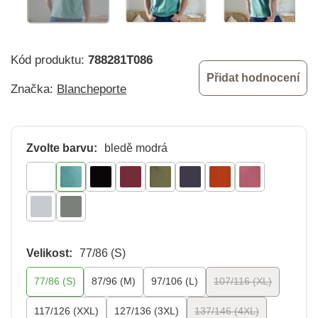
Kód produktu:
788281T086
Přidat hodnocení
Značka:
Blancheporte
Zvolte barvu:
bledě modrá
Velikost:
77/86 (S)
77/86 (S)
87/96 (M)
97/106 (L)
107/116 (XL)
117/126 (XXL)
127/136 (3XL)
137/146 (4XL)