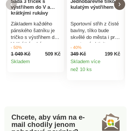
Sada 3 triček s
Jednobarevné tílko s
výstřihem do V a
kulatým výstřihem
krátkými rukávy
Základem každého
Sportovní střih z čisté
pánského šatníku je
bavlny, tílko bude
tričko s výstřihem do
skvělé do města i pro
V. Krátké rukávy.
sportovní aktivity.
- 50%
- 40%
Rovný dolní lem.
Kulatý výstřih. Bez
1 049 Kč
509 Kč
349 Kč
199 Kč
Střiženo z kvalitního
rukávů. Rovný dolní
Detail
Skladem
Skladem více
úpletu. Sada 3 ks v
lem. Standard 100
Detail
než 10 ks
produktu
různých barvách. Lze
podle Oeko-Tex (n°
prát v pračce.
CQ 1216 / 3 IFTH).
produktu
Tato známka označuje
textilní výrobky, které
byly podrobeny
laboratorním testům
na široké spektrum
Chcete, aby vám na e-
škodlivých látek a
mail
chodily jenom
výrobek je bezpečný