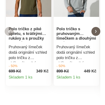
Polo tričko z piké
Polo tričko s
úpletu, s krátkými
pruhovaným
rukávy a s proužky
límečkem a dlouhými
na rukávech a
rukávy
Pruhovaný límeček
Pruhovaný límeček
límečku
dodá originální vzhled
dodá originální vzhled
polo tričku z
polo tričku z
oblíbeného piké
oblíbeného piké
- 50%
- 50%
úpletu! Přirozeně
úpletu! Přirozeně
699 Kč
349 Kč
899 Kč
449 Kč
jemný materiál snadný
jemný materiál snadný
Detail
Detail
Skladem 1 ks
Skladem 1 ks
na údržbu. Pruhovaný
na údržbu. Pruhovaný
produktu
produktu
límeček ze
límeček ze
žebrovaného úpletu.
žebrovaného úpletu.
Knoflíková léga.
Knoflíková léga.
Krátké rukávy s
Dlouhé rukávy. Pružné