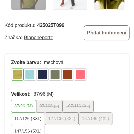
Kód produktu:
425025T096
Přidat hodnocení
Značka:
Blancheporte
Zvolte barvu:
mechová
Velikost:
87/96 (M)
87/96 (M)
97/106 (L)
107/116 (XL)
117/126 (XXL)
127/136 (3XL)
137/146 (4XL)
147/156 (5XL)