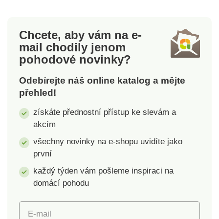
pružnými lemy. Rovný
konce rukávů. Rovný
dolní lem. Standard
spodní lem. Standard
100 podle Oeko-Tex
100 podle Oeko-Tex
Chcete, aby vám na e-
(n° CQ 1216 / 3 IFTH).
(n° CQ 1236 / 3 IFTH).
mail
chodily jenom
Tato známka označuje
Tato známka označuje
pohodové novinky?
textilní výrobky, které
textilní výrobky, které
byly podrobeny
byly podrobeny
Odebírejte náš online katalog a mějte
laboratorním testům
laboratorním testům
přehled!
na široké spektrum
na široké spektrum
škodlivých látek a
škodlivých látek a
získáte přednostní přístup ke slevám a
výrobek je bezpečný
výrobek je bezpečný
akcím
nad rámec platných
nad rámec platných
norem. Lze prát v
norem. Lze prát v
všechny novinky na e-shopu uvidíte jako
pračce.
pračce.
první
každý týden vám pošleme inspiraci na
domácí pohodu
E-mail