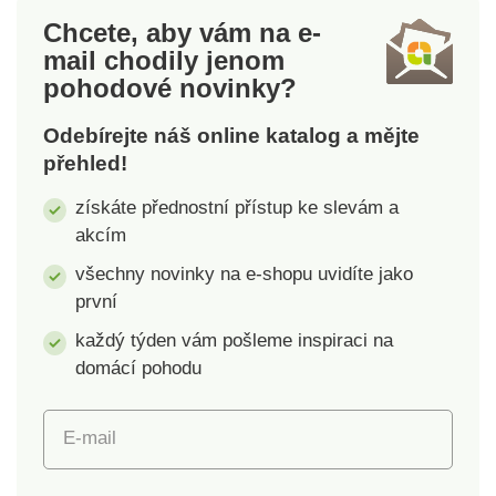
byly podrobeny
na široké spektrum
Chcete, aby vám na e-
laboratorním testům
škodlivých látek a
mail
chodily jenom
na široké spektrum
výrobek je bezpečný
pohodové novinky?
škodlivých látek a
nad rámec platných
výrobek je bezpečný
norem. Lze prát v
Odebírejte náš online katalog a mějte
nad rámec platných
pračce.
přehled!
norem. Lze prát v
pračce.
získáte přednostní přístup ke slevám a
akcím
všechny novinky na e-shopu uvidíte jako
první
každý týden vám pošleme inspiraci na
domácí pohodu
E-mail