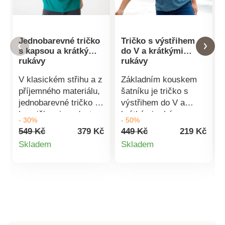
Jednobarevné tričko
Tričko s výstřihem
s kapsou a krátkými
do V a krátkými
rukávy
rukávy
V klasickém střihu a z
Základním kouskem
příjemného materiálu,
šatníku je tričko s
jednobarevné tričko s
výstřihem do V a
kapsičkou je radost
krátkými rukávy.
- 30%
- 50%
nosit. Žebrovaný
Výstřih do V. Krátké
549 Kč
379 Kč
449 Kč
219 Kč
kulatý výstřih. Krátké
rukávy. Rovný dolní
Detail
Detail
Skladem
Skladem
rukávy. Náprsní kapsa
lem. Standard 100
produktu
produktu
s výšivkou. Rovný
podle Oeko-Tex (n°
spodní lem. Standard
CQ 1216 / 3 IFTH).
100 podle Oeko-Tex
Tato známka označuje
(n° CQ 1216 / 3 IFTH).
textilní výrobky, které
Tato známka označuje
byly podrobeny
textilní výrobky, které
laboratorním testům