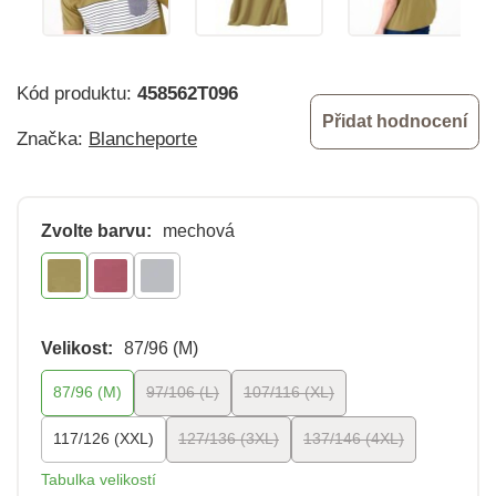
Kód produktu:
458562T096
Přidat hodnocení
Značka:
Blancheporte
Zvolte barvu:
mechová
Velikost:
87/96 (M)
87/96 (M)
97/106 (L)
107/116 (XL)
117/126 (XXL)
127/136 (3XL)
137/146 (4XL)
Tabulka velikostí