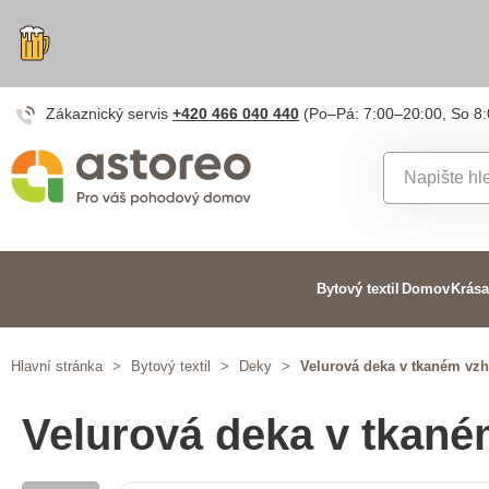
Zákaznický servis
+420 466 040 440
(Po–Pá: 7:00–20:00, So 8
Bytový textil
Domov
Krása
Hlavní stránka
>
Bytový textil
>
Deky
>
Velurová deka v tkaném vz
Velurová deka v tkané