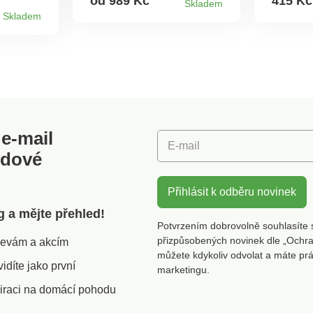
od 989 Kč
415 Kč
Skladem
á ve
420 g/m2. Vyrobená ve
vyroben
Skladem
0 °C.
Francii. Perte na 40 °C.
kvalitní
vláken.
170 cm.
g/m². De
emboso
měkkáH
kvalitní
vlákna
e-mail
E-mail
odové
Přihlásit k odběru novinek
g a mějte přehled!
Potvrzením dobrovolně souhlasíte 
přizpůsobených novinek dle „Ochra
slevám a akcím
můžete kdykoliv odvolat a máte pr
díte jako první
marketingu.
iraci na domácí pohodu