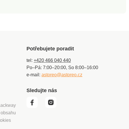
bez použití rozjasňovačů,
po vyprání ihned vyjměte a
vyvěste, nežehlí se.
Potřebujete poradit
tel:
+420 466 040 440
Po–Pá: 7:00–20:00, So 8:00–16:00
e-mail:
astoreo@astoreo.cz
Sledujte nás
 Packway
í obsahu
okies