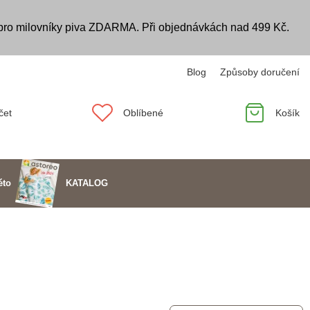
 pro milovníky piva ZDARMA. Při objednávkách nad 499 Kč.
Blog
Způsoby doručení
čet
Oblíbené
Košík
KATALOG
éto