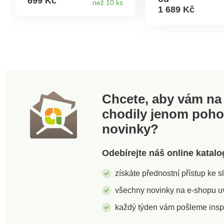
699 Kč
než 10 ks
200 cm. Materiál: 100%
420 g/m2. Vyroben
1 689 Kč
polyester.Doporučená
Francii. Perte na 4
teplota praní 40 °C. Deka s
beránkemVnitřní strana
hřejivý beránekVnější
strana jemný
mikroflanelStálobarevný,
nežmolkující materiál
Chcete, aby vám na 
chodily jenom poh
novinky?
Odebírejte náš online katalo
získáte přednostní přístup ke 
všechny novinky na e-shopu uvi
každý týden vám pošleme insp