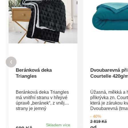
Beránková deka
Dvoubarevná při
Triangles
Courtelle 420g/
Beránková deka Triangles
Úžasná, měkká a h
má vnitřní stranu v hřejivé
přikrývka zn. Court
úpravě „beránek“, z vnější
která je zárukou kva
strany je jemný
Dvoubarevná (tma
mikroflanel. Stálobarevný
světlá strana) s
- 40%
materiál, který nevytváří
polyamidovým le
2 819 Kč
žmolky.Rozměry: 150 x
dvojím prošitím. 
Skladem více
od