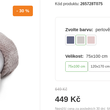
Kód produktu:
265728T075
- 30 %
Zvolte barvu:
perlov
Velikost:
75x100 cm
75x100 cm
120x170 cm
649 Kč
449 Kč
Nejnižší cena za posledních 30 dní:
6