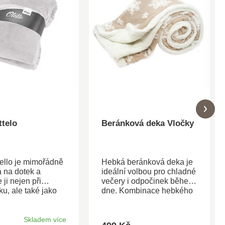
ttelo
Beránková deka Vločky
ello je mimořádně
Hebká beránková deka je
á na dotek a
ideální volbou pro chladné
 ji nejen při
večery i odpočinek během
u, ale také jako
dne. Kombinace hebkého
Snadno ji sladíte s
mikroflanelu na lícní straně
 na polštář Otello
a hřejivého beránka na
 provedení. Je
rubu zajišťuje maximální
Skladem více