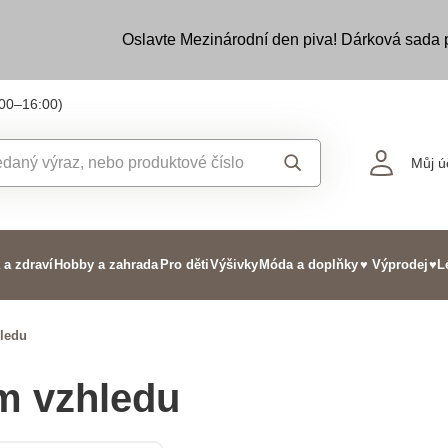
Oslavte Mezinárodní den piva! Dárková sada
:00–16:00)
Můj ú
 a zdraví
Hobby a zahrada
Pro děti
Výšivky
Móda a doplňky
♥ Výprodej
♥L
hledu
m vzhledu