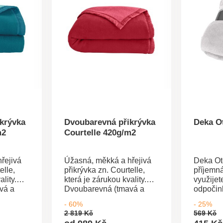
krývka
Dvoubarevná přikrývka
Deka O
m2
Courtelle 420g/m2
řejivá
Úžasná, měkká a hřejivá
Deka Ot
elle,
přikrývka zn. Courtelle,
příjemn
lity.
která je zárukou kvality.
využijete
vá a
Dvoubarevná (tmavá a
odpočink
světlá strana) s
přehoz. 
- 60%
- 25%
mem s
polyamidovým lemem s
povlakem
2 819 Kč
569 Kč
Gramáž
dvojím prošitím. Gramáž
stejného