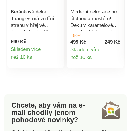
Beránková deka
Moderní dekorace pro
Triangles má vnitřní
útulnou atmosféru!
stranu v hřejivé
Deku v karamelové
úpravě „beránek“, z
barvě můžete skvěle
- 50%
vnější strany je jemný
kombinovat s Vaším
699 Kč
499 Kč
249 Kč
mikroflanel.
interiérem. Navíc její
Skladem více
Skladem více
Stálobarevný materiál,
obě jemné strany jsou
Detail
Detail
než 10 ks
než 10 ks
který nevytváří
skutečně úžesné -
žmolky.Rozměry: 150
vepředu v
produktu
produktu
x 200 cm. Materiál:
kožešinovém vzhledu
100%
a vzadu z teplého
polyester.Doporučená
jemného fleecu. Celou
teplota praní 40
harmonii dokreslují
°C. Deka s
povlaky na polštářky.
Chcete, aby vám na e-
beránkemVnitřní
Tato sada upoutá
mail
chodily jenom
strana hřejivý
pozornost, ať už jako
pohodové novinky?
beránekVnější strana
dekorace do
jemný
obývacího pokoje