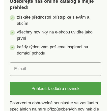
Odebírejte náš online katalog a mějte
mikroflanelStálobarevný,
nebo přikrývka na ven
přehled!
nežmolkující materiál
do chladných letních
večerů.
získáte přednostní přístup ke slevám a
akcím
všechny novinky na e-shopu uvidíte jako
první
každý týden vám pošleme inspiraci na
domácí pohodu
E-mail
Přihlásit k odběru novinek
Potvrzením dobrovolně souhlasíte se zasíláním
speciálních na míru přizpůsobených novinek dle